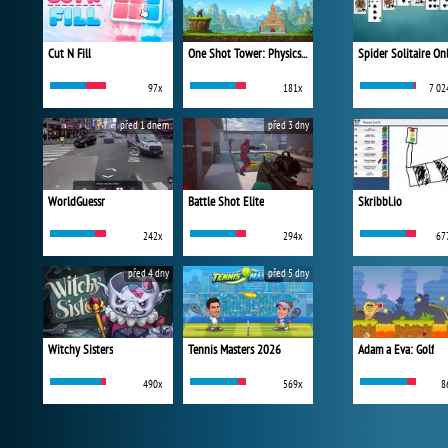
Cut N Fill
One Shot Tower: Physics Destroyer
Spider Solitaire On
97x
181x
7 02
před 1 dnem
před 3 dny
WorldGuessr
Battle Shot Elite
Skribbl.io
242x
294x
67
před 4 dny
před 5 dny
Witchy Sisters
Tennis Masters 2026
Adam a Eva: Golf
490x
569x
8