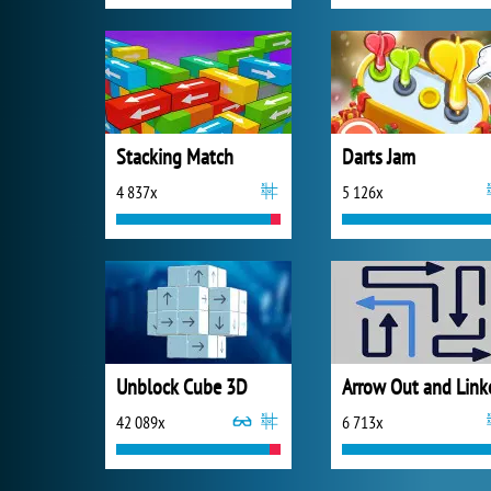
Stacking Match
Darts Jam
4 837x
5 126x
Unblock Cube 3D
Arrow Out and Link
42 089x
6 713x