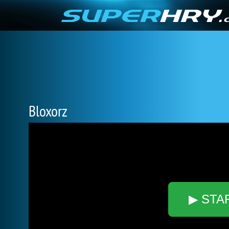
Bloxorz
▶ STA