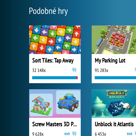
Podobné hry
Sort Tiles: Tap Away
My Parking Lot
32 148x
91 283x
Screw Masters 3D Puzzle
Unblock it Atlantis
9 628x
6 453x