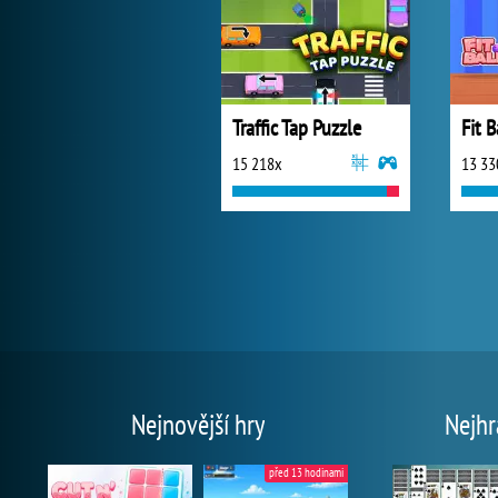
Traffic Tap Puzzle
Fit B
15 218x
13 33
Nejnovější hry
Nejhr
před 13 hodinami