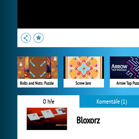
Bolts and Nuts: Puzzle
Screw Jam
Arrow Tap Puzz
O hře
Komentáře (1)
Bloxorz