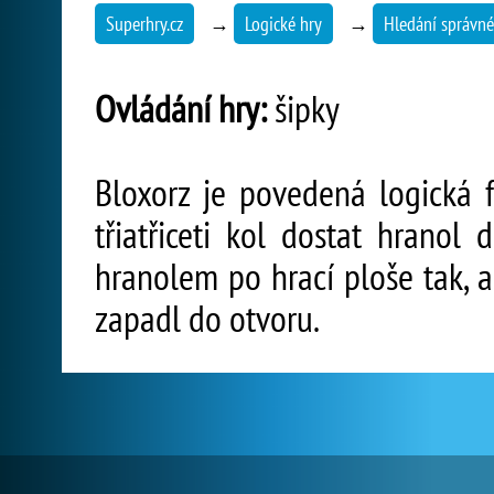
Superhry.cz
→
Logické hry
→
Hledání správné
Ovládání hry:
šipky
Bloxorz je povedená logická 
třiatřiceti kol dostat hranol
hranolem po hrací ploše tak, 
zapadl do otvoru.