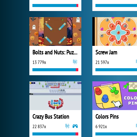
Bolts and Nuts: Puzzle
Screw Jam
13 779x
21 597x
Crazy Bus Station
Colors Pins
22 837x
6 921x