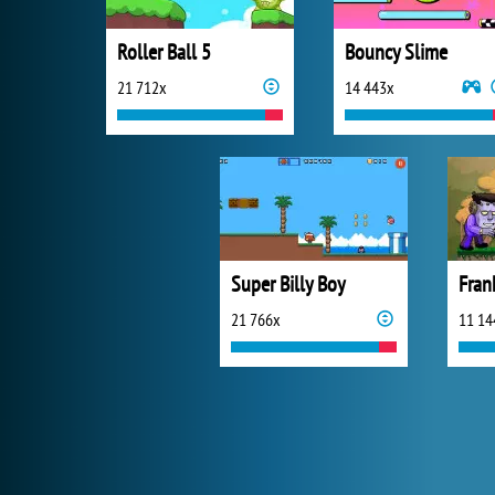
Roller Ball 5
Bouncy Slime
21 712x
14 443x
Super Billy Boy
Fran
21 766x
11 14