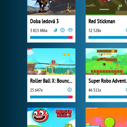
Doba ledová 3
Red Stickman
3 813 486x
32 528x
Roller Ball X: Bounce Ball
Super 
25 647x
46 511x