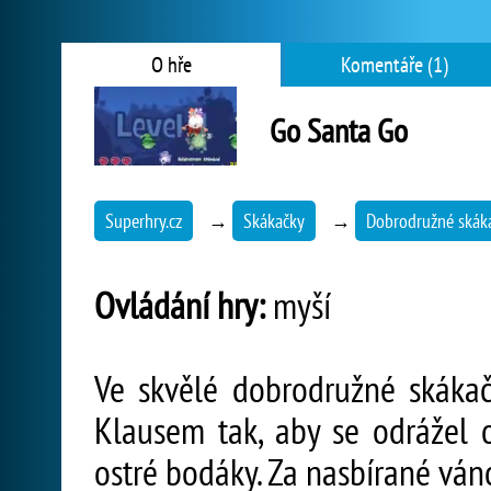
O hře
Komentáře (1)
Go Santa Go
Superhry.cz
→
Skákačky
→
Dobrodružné skák
Ovládání hry:
myší
Ve skvělé dobrodružné skáka
Klausem tak, aby se odrážel 
ostré bodáky. Za nasbírané ván