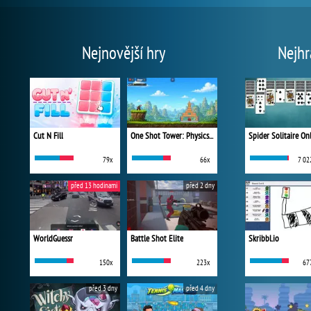
Nejnovější hry
Nejhr
Cut N Fill
One Shot Tower: Physics Destroyer
Spider Solitaire On
79x
66x
7 02
před 13 hodinami
před 2 dny
WorldGuessr
Battle Shot Elite
Skribbl.io
150x
223x
67
před 3 dny
před 4 dny