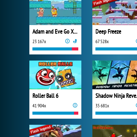
Adam and Eve Go Xmas
Deep Freeze
23 167x
67 528x
Roller Ball 6
Shado
41 904x
35 681x