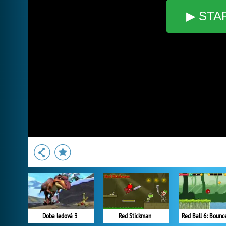
▶ STA
Doba ledová 3
Red Stickman
Red Ball 6: Bounc