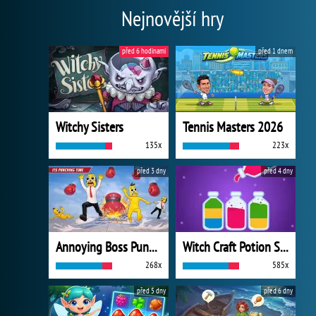
Nejnovější hry
před 6 hodinami
před 1 dnem
Witchy Sisters
Tennis Masters 2026
135x
223x
před 3 dny
před 4 dny
Annoying Boss Punch Game
Witch Craft Potion Sort
268x
585x
před 5 dny
před 6 dny