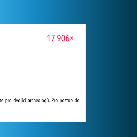
17 906×
jte pro dvojici archeologů. Pro postup do