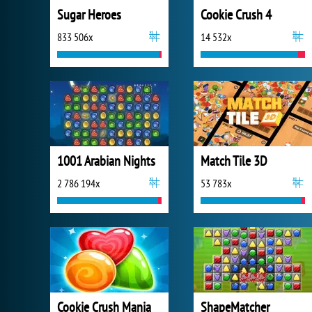
Sugar Heroes
Cookie Crush 4
833 506x
14 532x
1001 Arabian Nights
Match Tile 3D
2 786 194x
53 783x
Cookie Crush Mania
ShapeMatcher