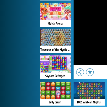
Match Arena
Treasures of the Mystic Sea
Skydom Reforged
Jelly Crush
1001 Arabian Nights