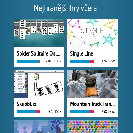
Nejhranější hry včera
Spider Solitaire Online
Single Line
7 018 649x
136 559x
Skribbl.io
Mountain Truck Transport
677 155x
298 075x