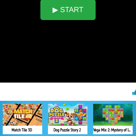
▶ START
Match Tile 3D
Dog Puzzle Story 2
Vega Mix 2: Mystery of Island