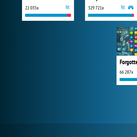
22 035x
329 721x
Forgotte
66 287x