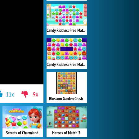
Candy Riddles: Free Match 3 Puzzle
Candy Riddles: Free Match 3
11x
9x
Blossom Garden Crush
Secrets of Charmland
Heroes of Match 3