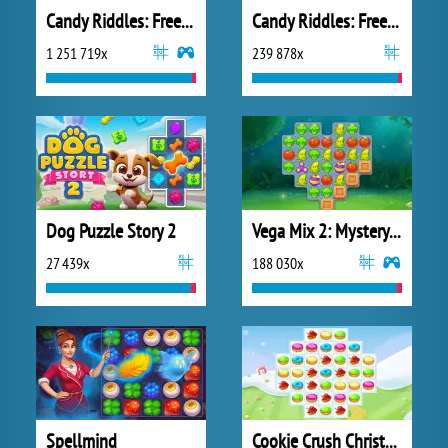
Candy Riddles: Free Match 3 Puzzle
Candy Riddles: Free Match 3
1 251 719x
239 878x
Dog Puzzle Story 2
Vega Mix 2: Mystery of Island
27 439x
188 030x
Spellmind
Cookie Crush Christmas Edition