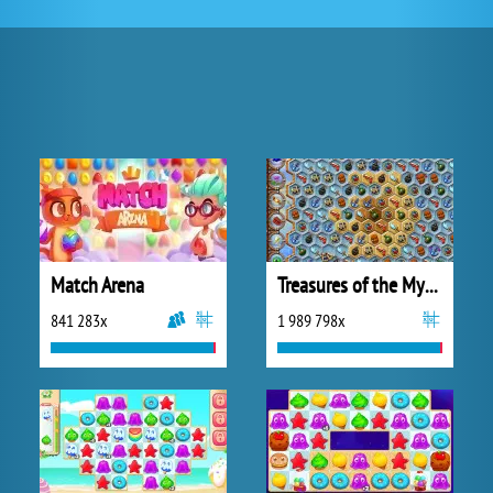
Match Arena
Treasures of the Mystic Sea
841 283x
1 989 798x