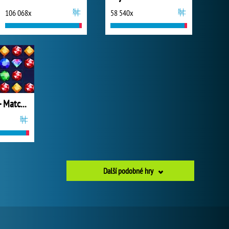
106 068x
58 540x
Magic Circus - Match 3
Další podobné hry