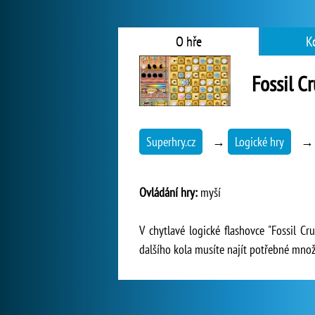
O hře
K
Fossil C
Superhry.cz
→
Logické hry
Ovládání hry:
myší
V chytlavé logické flashovce "Fossil Cr
dalšího kola musíte najít potřebné mno