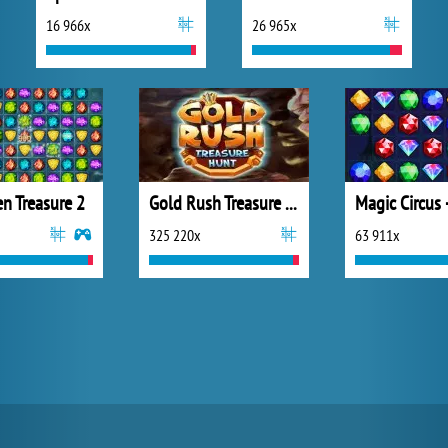
16 966x
26 965x
n Treasure 2
Gold Rush Treasure Hunt
325 220x
63 911x