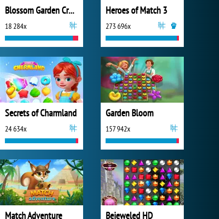
Blossom Garden Crush
Heroes of Match 3
18 284x
273 696x
Secrets of Charmland
Garden Bloom
24 634x
157 942x
Match Adventure
Bejeweled HD