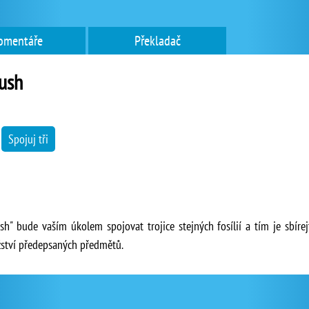
omentáře
Překladač
rush
→
Spojuj tři
ush" bude vaším úkolem spojovat trojice stejných fosílií a tím je sbíre
žství předepsaných předmětů.