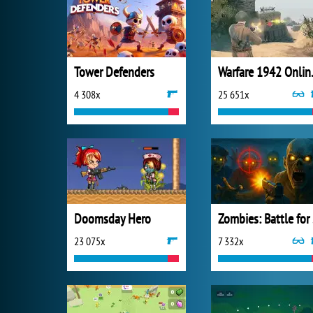
Tower Defenders
Warfar
4 308x
25 651x
Doomsday Hero
Zo
23 075x
7 332x