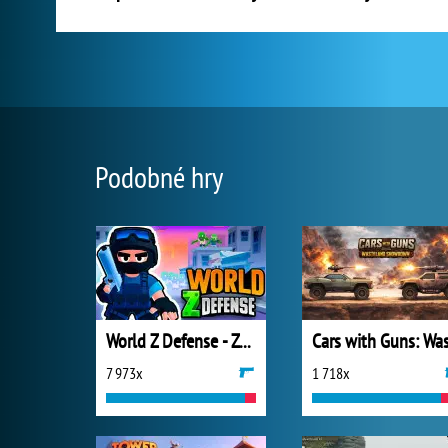
Podobné hry
World Z Defense - Zombie Defense
7 973x
1 718x