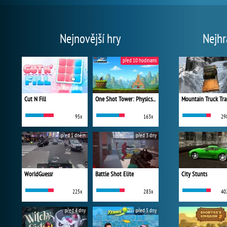
Nejnovější hry
Nejhr
před 10 hodinami
Cut N Fill
One Shot Tower: Physics Destroyer
Mountain Truck Tra
95x
163x
29
před 1 dnem
před 3 dny
WorldGuessr
Battle Shot Elite
City Stunts
225x
283x
40
před 4 dny
před 5 dny