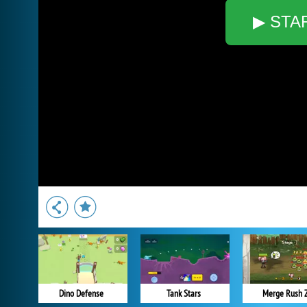
▶ STA
Dino Defense
Tank Stars
Merge Rush 