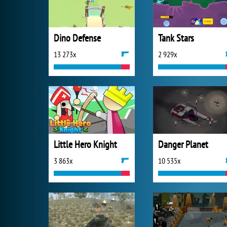
Dino Defense
Tank Stars
13 273x
2 929x
Little Hero Knight
Danger Planet
3 863x
10 535x