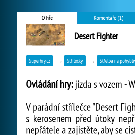
O hře
Komentáře (1)
Desert Fighter
Superhry.cz
→
Střílečky
→
Střelba na pohybliv
Ovládání hry:
jízda s vozem - W,
V parádní střílečce "Desert Fi
s kerosenem před útoky nepřá
nepřátele a zajistěte, aby se c