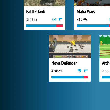
Battle Tank
Mafia Wars
35 185x
34 279x
Nova Defender
Arch
47 863x
9 812