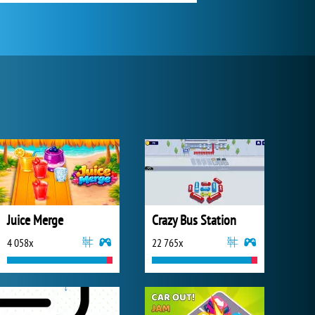
Juice Merge
Crazy Bus Station
4 058x
22 765x