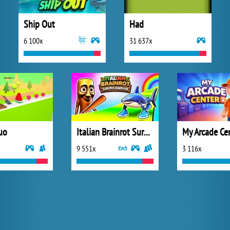
Ship Out
Had
6 100x
31 637x
uo
Italian Brainrot Survive Parkour
My Arcade Ce
9 551x
3 116x