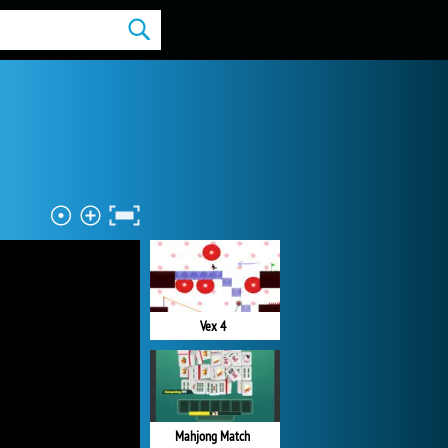
Vex 4
Mahjong Match