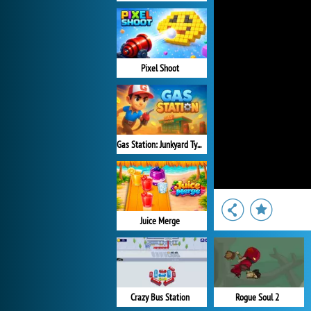
Pixel Shoot
Gas Station: Junkyard Tycoon
Juice Merge
Crazy Bus Station
Rogue Soul 2