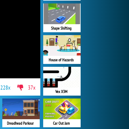
Shape Shifting
House of Hazards
228x
37x
Vex X3M
Dreadhead Parkour
Car Out Jam