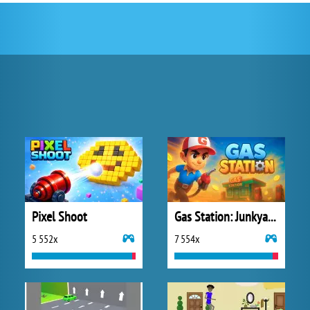
Pixel Shoot
Gas Station: Junkyard Tycoon
5 552x
7 554x