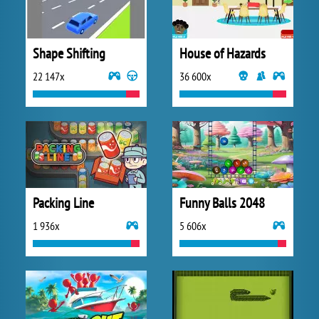
Shape Shifting
House of Hazards
22 147x
36 600x
Packing Line
Funny Balls 2048
1 936x
5 606x