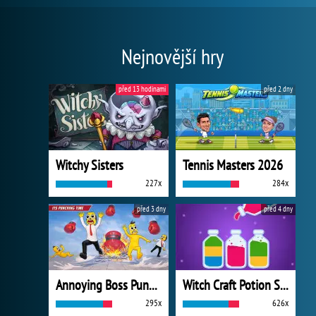
Nejnovější hry
před 13 hodinami
před 2 dny
Witchy Sisters
Tennis Masters 2026
227x
284x
před 3 dny
před 4 dny
Annoying Boss Punch Game
Witch Craft Potion Sort
295x
626x