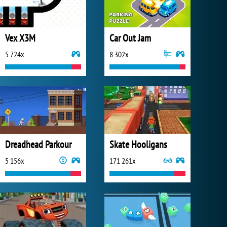
Vex X3M
Car Out Jam
5 724x
8 302x
Dreadhead Parkour
Skate Hooligans
5 156x
171 261x