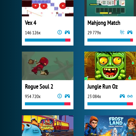
Vex 4
Mahjong Match
146 126x
29 779x
Rogue Soul 2
Jungle Run Oz
954 720x
23 084x