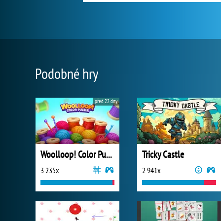
Podobné hry
před 22 dny
Woolloop! Color Puzzle
Tricky Castle
3 235x
2 941x