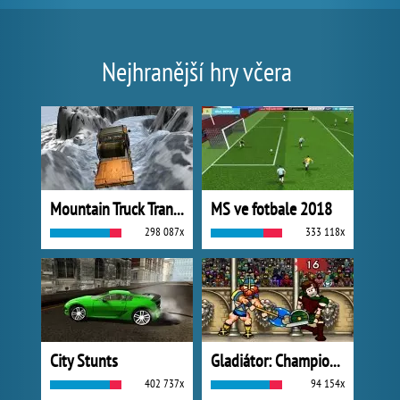
Nejhranější hry včera
Mountain Truck Transport
MS ve fotbale 2018
298 087x
333 118x
City Stunts
Gladiátor: Champions Sprint
402 737x
94 154x