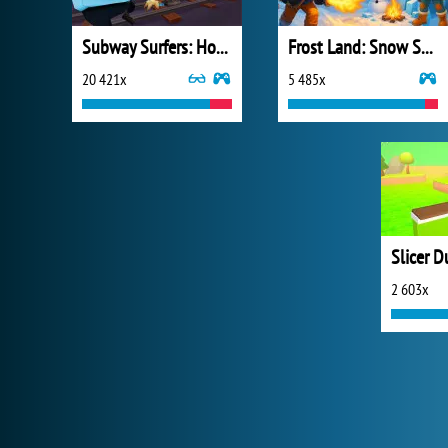
Subway Surfers: Hong Kong
Frost Land: Snow Survival
20 421x
5 485x
Slicer D
2 603x