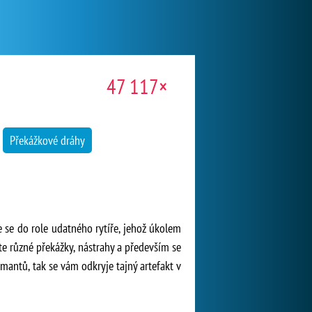
47 117×
Překážkové dráhy
te se do role udatného rytíře, jehož úkolem
jte různé překážky, nástrahy a především se
mantů, tak se vám odkryje tajný artefakt v