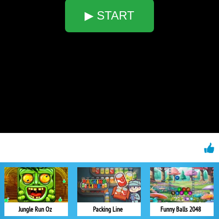
▶ START
Jungle Run Oz
Packing Line
Funny Balls 2048