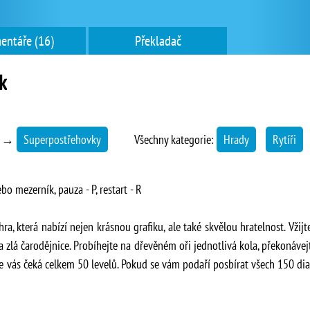
entáře (16)
Překladač
k
→
Superpostřehovky
Všechny kategorie:
Hrady
Rytíři
 mezerník, pauza - P, restart - R
hra, která nabízí nejen krásnou grafiku, ale také skvělou hratelnost. Vžij
dla zlá čarodějnice. Probíhejte na dřevěném oři jednotlivá kola, překonáve
ře vás čeká celkem 50 levelů. Pokud se vám podaří posbírat všech 150 dia