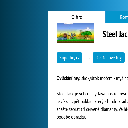
O hře
Kom
Steel Jac
Superhry.cz
→
Postřehové hry
Ovládání hry:
skok/útok mečem - myš nebo
Steel Jack je velice chytlavá postřehová 
je získat zpět poklad, který z hradu kra
snažte sebrat tři červené diamanty. Ve h
podobě obrázku.