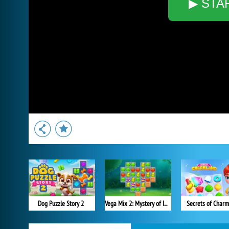
▶ STA
Dog Puzzle Story 2
Vega Mix 2: Mystery of Island
Secrets of Charm