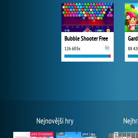
Bubble Shooter Free
Gard
126 603x
88 42
Nejnovější hry
Nejhr
před 15 hodinami
před 2 dny