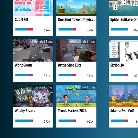
Cut N Fill
One Shot Tower: Physics Destroyer
Spider Solitaire On
194x
298x
7 02
před 3 dny
před 4 dny
WorldGuessr
Battle Shot Elite
Skribbl.io
371x
372x
67
před 5 dny
před 6 dny
Witchy Sisters
Tennis Masters 2026
Adam a Eva: Golf
572x
681x
8