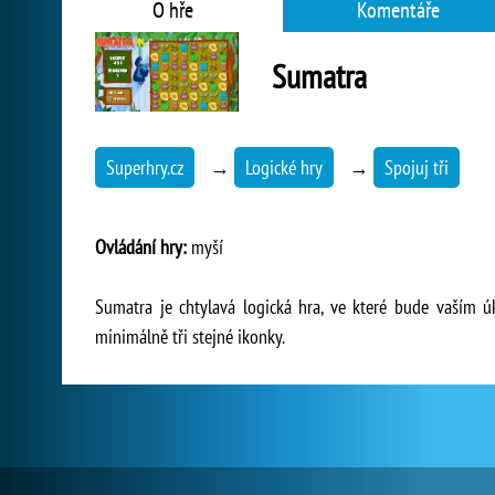
O hře
Komentáře
Sumatra
Superhry.cz
→
Logické hry
→
Spojuj tři
Ovládání hry:
myší
Sumatra je chtylavá logická hra, ve které bude vaším ú
minimálně tři stejné ikonky.