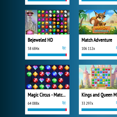
Bejeweled HD
Match Adventure
58 684x
106 112x
Magic Circus - Match 3
K
64 088x
33 297x