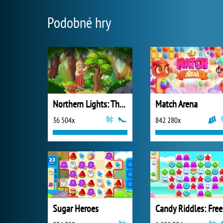
Podobné hry
Northern Lights: The Secret of the Forest
Match Arena
36 504x
842 280x
Sugar Heroes
Ca