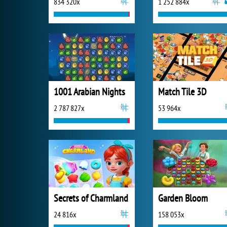
834 320x
1 252 884x
1001 Arabian Nights
Match Tile 3D
2 787 827x
53 964x
Secrets of Charmland
Garden Bloom
24 816x
158 053x