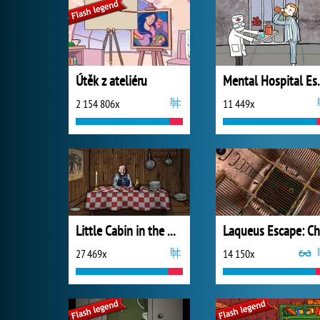
Útěk z ateliéru
Mental 
2 154 806x
11 449x
Little Cabin in the Woods - A Forgotten Hill Tale
27 469x
14 150x