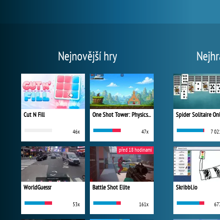
Nejnovější hry
Nejhr
Cut N Fill
One Shot Tower: Physics Destroyer
Spider Solitaire On
46x
47x
7 02
před 18 hodinami
WorldGuessr
Battle Shot Elite
Skribbl.io
53x
161x
67