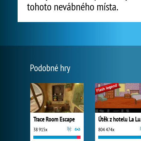
tohoto nevábného místa.
Podobné hry
Trace Room Escape
Útě
38 915x
804 474x