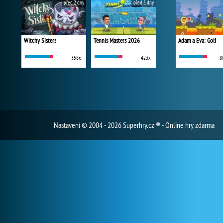
před 2 dny
před 3 dny
Witchy Sisters
Tennis Masters 2026
Adam a Eva: Golf
358x
423x
8
Nastavení
© 2004 - 2026 Superhry.cz ® - Online hry zdarma