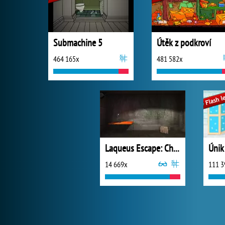
Submachine 5
Útěk z podkroví
464 165x
481 582x
Laqueus Escape: Chapter 1
14 669x
111 3