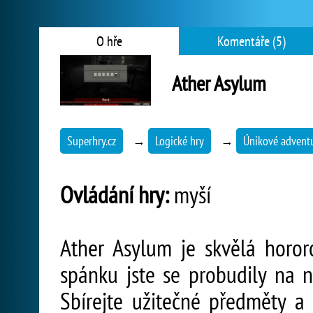
O hře
Komentáře (5)
Ather Asylum
Superhry.cz
→
Logické hry
→
Únikové advent
Ovládání hry:
myší
Ather Asylum je skvělá horo
spánku jste se probudily na 
Sbírejte užitečné předměty a 