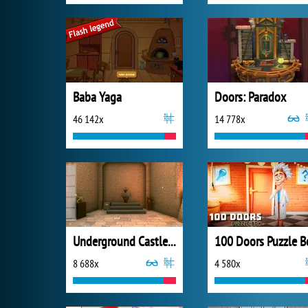
Baba Yaga
Doors: Paradox
46 142x
14 778x
Underground Castle Room Escape
100 Doors Puzzle B
8 688x
4 580x