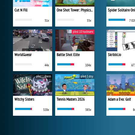
Cut N Fill
One Shot Tower: Physics Destroyer
Spider Solitaire On
31x
33x
7 02
před 10 hodinami
WorldGuessr
Battle Shot Elite
Skribbl.io
44x
104x
67
před 1 dnem
před 3 dny
Witchy Sisters
Tennis Masters 2026
Adam a Eva: Golf
320x
383x
8