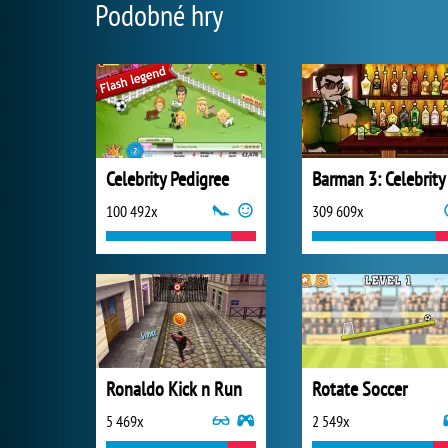
Podobné hry
Celebrity Pedigree
Barman 3: Celebrity
100 492x
309 609x
Ronaldo Kick n Run
Rotate Soccer
5 469x
2 549x