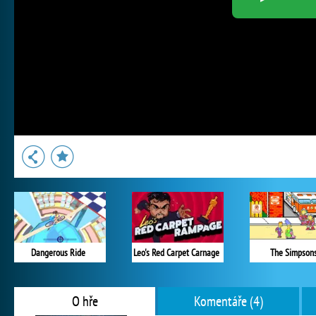
Dangerous Ride
Leo's Red Carpet Carnage
The Simpson
O hře
Komentáře (4)