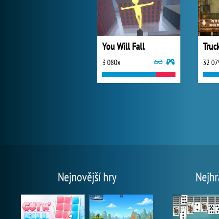
You Will Fall
Truc
3 080x
32 07
Nejnovější hry
Nejhr