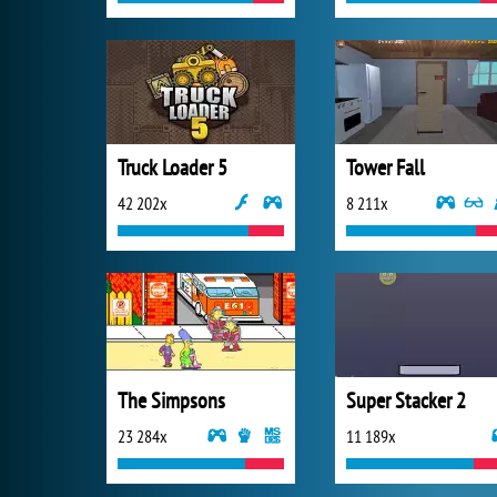
Truck Loader 5
Tower Fall
42 202x
8 211x
The Simpsons
Super Stacker 2
23 284x
11 189x