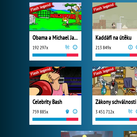
Obama a Michael Jackson
Kaddáfí na útěku
192 297x
213 849x
Celebrity Bash
Zákony schválnosti
759 885x
3 451 712x