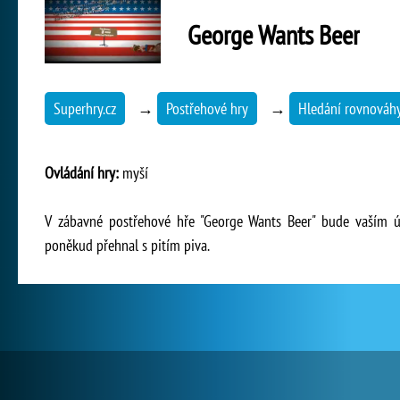
George Wants Beer
Superhry.cz
→
Postřehové hry
→
Hledání rovnováh
Ovládání hry:
myší
V zábavné postřehové hře "George Wants Beer" bude vaším ú
poněkud přehnal s pitím piva.