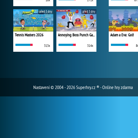
10x
271x
67
před 3 dny
před 3 dny
Tennis Masters 2026
Annoying Boss Punch Game
Adam a Eva: Golf
313x
314x
8
Nastavení
© 2004 - 2026 Superhry.cz ® - Online hry zdarma