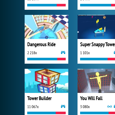
Dangerous Ride
Super Snappy Towe
2 218x
1 101x
Tower Builder
You Will Fall
11 067x
3 080x