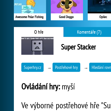
Awesome Polar Fishing
Good Doggo
Opilec
O hře
Komentáře (7)
Super Stacker
Superhry.cz
→
Postřehové hry
→
Hledání rov
Ovládání hry:
myší
Ve výborné postřehové hře "Su