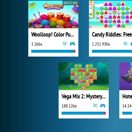
před 22 dny
Woolloop! Color Puzzle
Ca
3 266x
1 251 930x
Vega Mix 2: Mystery of Island
Hote
188 126x
14 24