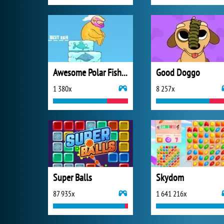
Awesome Polar Fishing
Good Doggo
1 380x
8 257x
Super Balls
Skydom
87 935x
1 641 216x