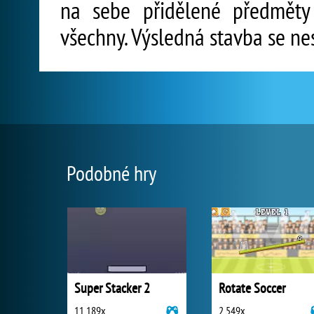
na sebe přidělené předměty 
všechny. Výsledná stavba se n
Podobné hry
Super Stacker 2
Rotate Soccer
11 189x
2 549x