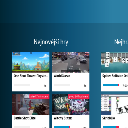
Nejnovější hry
Nejhr
One Shot Tower: Physics Destroyer
WorldGuessr
Spider Solitaire On
4x
5x
7 01
před 7 minutami
před 24 hodinami
Battle Shot Elite
Witchy Sisters
Skribbl.io