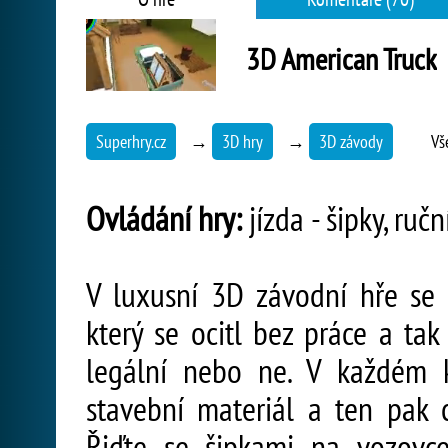
3D American Truck
Superhry.cz
→
3D hry
→
3D závody
Vš
Ovládání hry:
jízda - šipky, ruč
V luxusní 3D závodní hře se v
který se ocitl bez práce a tak
legální nebo ne. V každém 
stavební materiál a ten pak c
Řiďte se šipkami na vozovce