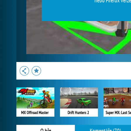
nebo Firefox verze
MX Offroad Master
Drift Hunters 2
Super MX: Last S
O hře
Komentáře (70)