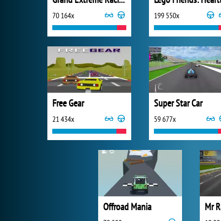
70 164x
199 550x
Free Gear
Super Star Car
21 434x
59 677x
Offroad Mania
Mr R