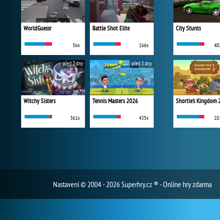
WorldGuessr
Battle Shot Elite
City Stunts
56x
166x
40
před 2 dny
před 3 dny
Witchy Sisters
Tennis Masters 2026
Shortie's Kingdom 
361x
435x
10
Nastavení
© 2004 - 2026 Superhry.cz ® - Online hry zdarma