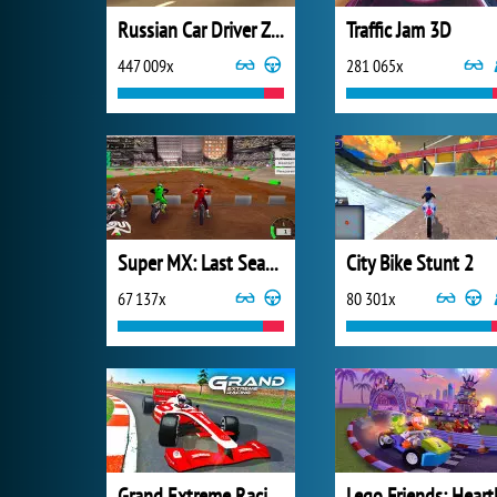
Russian Car Driver ZIL 130
Traffic Jam 3D
447 009x
281 065x
Super MX: Last Season
City Bike Stunt 2
67 137x
80 301x
Grand Extreme Racing