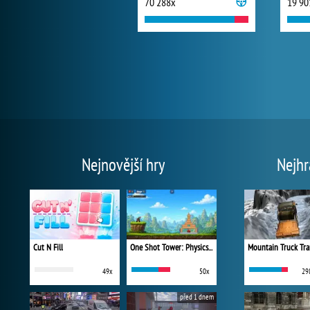
70 288x
19 90
Nejnovější hry
Nejhr
Cut N Fill
One Shot Tower: Physics Destroyer
Mountain Truck Tra
49x
50x
29
před 1 dnem