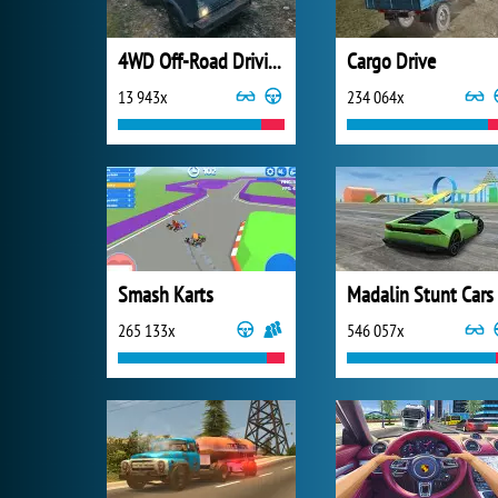
4WD Off-Road Driving Sim
Cargo Drive
13 943x
234 064x
Smash Karts
Madalin Stunt Cars
265 133x
546 057x