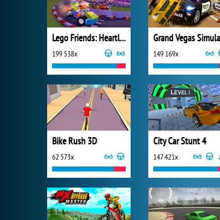
Lego Friends: Heartlake Rush
199 538x
149 169x
Bike Rush 3D
City Car Stunt 4
62 573x
147 421x