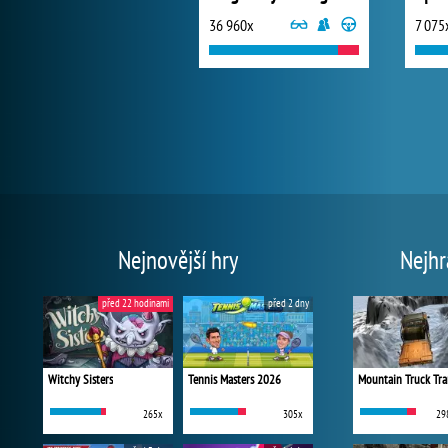
36 960x
7 075
Nejnovější hry
Nejhr
před 22 hodinami
před 2 dny
Witchy Sisters
Tennis Masters 2026
Mountain Truck Tra
265x
305x
29