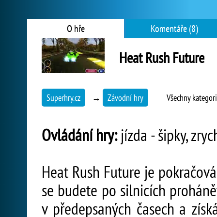
O hře
Komentáře (8)
Heat Rush Future
Superhry.cz
→
Závodní hry
Všechny kategor
Ovládání hry:
jízda - šipky, zryc
Heat Rush Future je pokračován
se budete po silnicích proháně
v předepsaných časech a získ