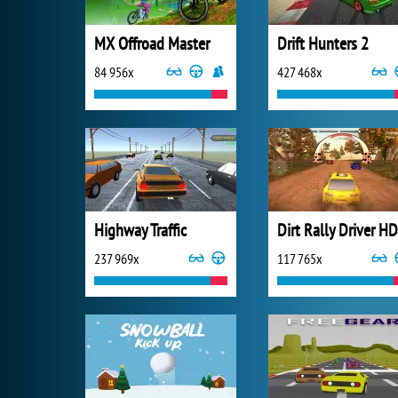
MX Offroad Master
Drift Hunters 2
84 956x
427 468x
Highway Traffic
Dirt Rally Driver HD
237 969x
117 765x