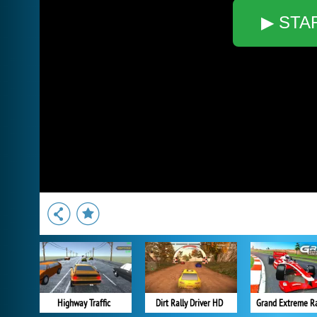
▶ STA
Highway Traffic
Dirt Rally Driver HD
Grand Extreme R