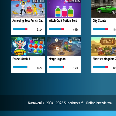
před 3 dny
před 4 dny
Annoying Boss Punch Game
Witch Craft Potion Sort
City Stunts
311x
643x
40
před 5 dny
před 6 dny
Forest Match 4
Merge Lagoon
Shortie's Kingdom 
862x
1 466x
10
Nastavení
© 2004 - 2026 Superhry.cz ® - Online hry zdarma