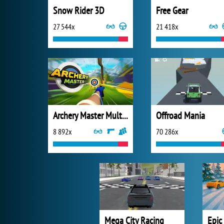
Snow Rider 3D
Free Gear
27 544x
21 418x
Archery Master Multiplayer
Offroad Mania
8 892x
70 286x
Mega City Racing