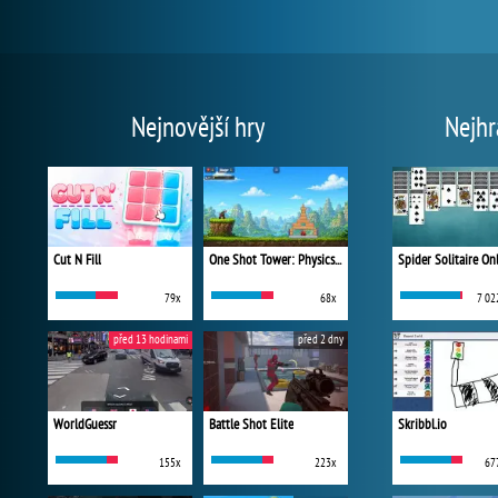
Nejnovější hry
Nejhr
Cut N Fill
One Shot Tower: Physics Destroyer
Spider Solitaire On
79x
68x
7 02
před 13 hodinami
před 2 dny
WorldGuessr
Battle Shot Elite
Skribbl.io
155x
223x
67