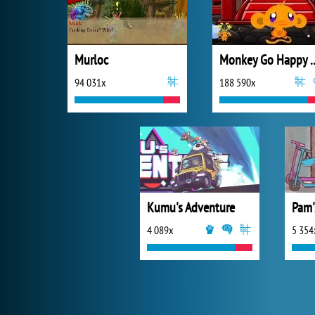
Murloc
Monkey Go Happ
94 031x
188 590x
Kumu's Adventure
4 089x
5 354