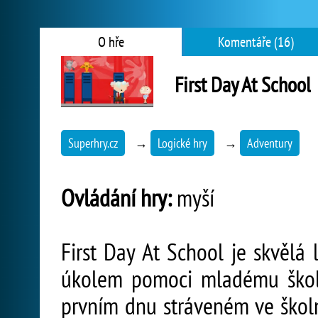
O hře
Komentáře (16)
First Day At School
Superhry.cz
→
Logické hry
→
Adventury
Ovládání hry:
myší
First Day At School je skvělá 
úkolem pomoci mladému školá
prvním dnu stráveném ve školní