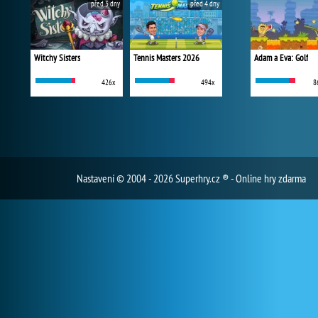
před 3 dny
před 4 dny
Witchy Sisters
Tennis Masters 2026
Adam a Eva: Golf
426x
494x
8
Nastavení
© 2004 - 2026 Superhry.cz ® - Online hry zdarma