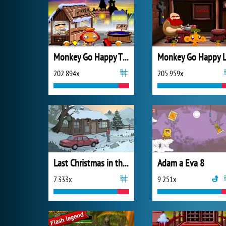
Monkey Go Happy Thanksgiving
202 894x
205 959x
Last Christmas in the Cabin
Adam a Eva 8
7 333x
9 251x