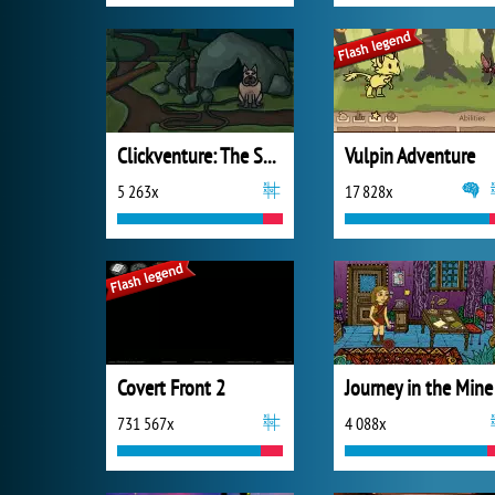
Clickventure: The Secret Beneath
Vulpin Adventure
5 263x
17 828x
Covert Front 2
Journey in the Mine
731 567x
4 088x