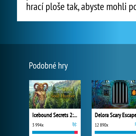
hrací ploše tak, abyste mohli p
Podobné hry
Icebound Secrets 2: Soul Hunter
3 994x
12 890x