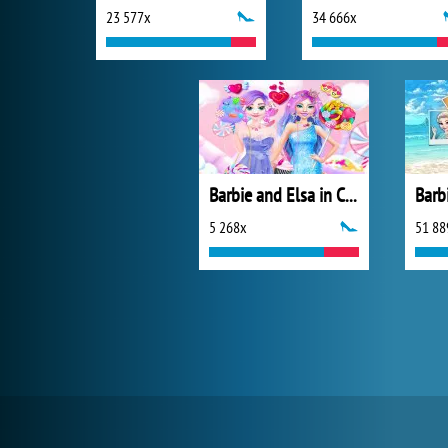
23 577x
34 666x
Barbie and Elsa in Candyland
5 268x
51 88