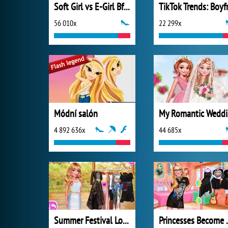
Soft Girl vs E-Girl Bffs Looks
56 010x
22 299x
Módní salón
M
4 892 636x
44 685x
Summer Festival Looks
Princesses