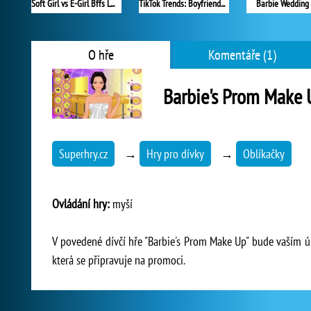
Soft Girl vs E-Girl Bffs Looks
TikTok Trends: Boyfriend Fashion
Barbie Wedding
O hře
Komentáře (1)
Barbie's Prom Make 
Superhry.cz
→
Hry pro dívky
→
Oblíkačky
Ovládání hry:
myší
V povedené dívčí hře "Barbie's Prom Make Up" bude vaším ú
která se připravuje na promoci.