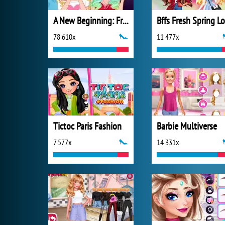
A New Beginning: From Sad To Fab
78 610x
11 477x
Tictoc Paris Fashion
Barbie Multiverse
7 577x
14 331x