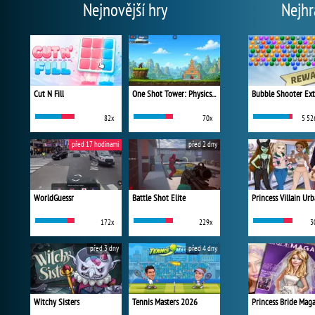
Nejnovější hry
Nejhr
Cut N Fill
One Shot Tower: Physics Destroyer
Bubble Shooter Ex
82x
70x
5 52
před 17 hodinami
před 2 dny
WorldGuessr
Battle Shot Elite
172x
229x
3
před 3 dny
před 4 dny
Witchy Sisters
Tennis Masters 2026
Princess Bride Mag