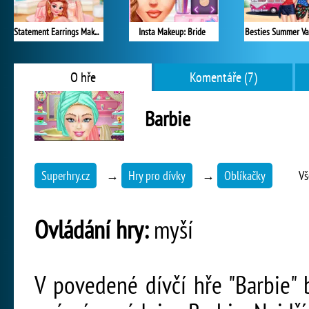
Statement Earrings Makeover
Insta Makeup: Bride
Besties Summer Va
O hře
Komentáře (7)
Barbie
Superhry.cz
→
Hry pro dívky
→
Oblíkačky
Vš
Ovládání hry:
myší
V povedené dívčí hře "Barbie"