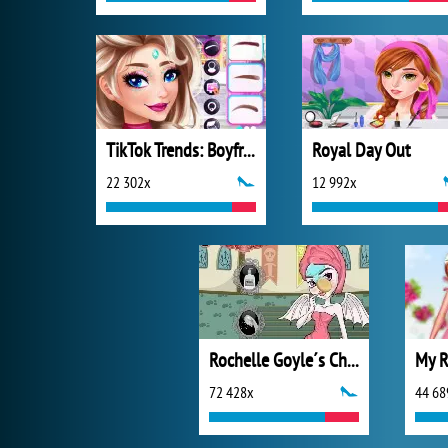
TikTok Trends: Boyfriend Fashion
Royal Day Out
22 302x
12 992x
Rochelle Goyle´s Chic Makeover
72 428x
44 68