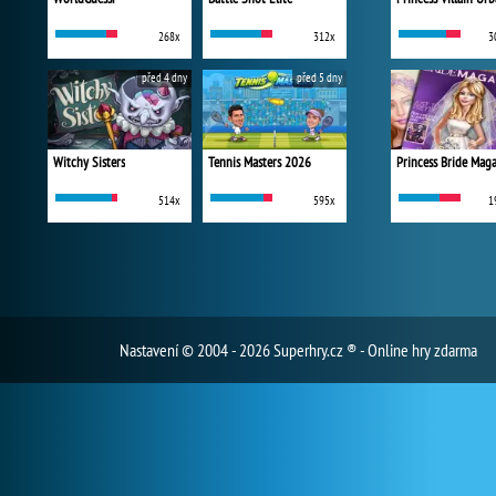
268x
312x
3
před 4 dny
před 5 dny
Witchy Sisters
Tennis Masters 2026
Princess Bride Mag
514x
595x
1
Nastavení
© 2004 - 2026 Superhry.cz ® - Online hry zdarma