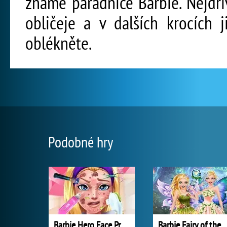
známé parádnice Barbie. Nejdří
obličeje a v dalších krocích j
oblékněte.
Podobné hry
Barbie Hero Face Problem
Barbie Fairy of 