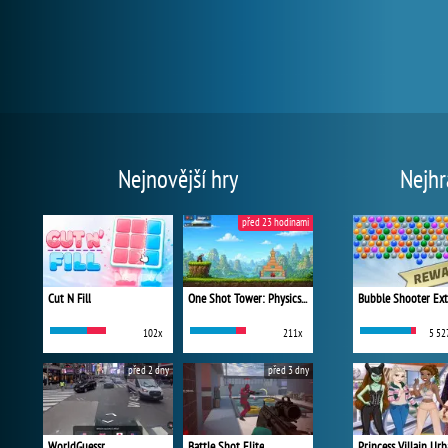
Nejnovější hry
Nejhr
před 23 hodinami
Cut N Fill
One Shot Tower: Physics Destroyer
Bubble Shooter Ex
102x
211x
5 52
před 2 dny
před 3 dny
WorldGuessr
Battle Shot Elite