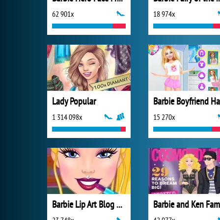
62 901x
18 974x
Lady Popular
1 314 098x
15 270x
Barbie Lip Art Blog Spot