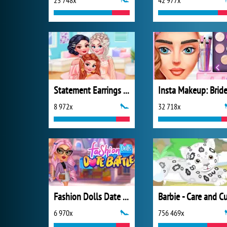
23 748x
42 977x
Statement Earrings Makeover
Insta Makeup: Brid
8 972x
32 718x
Fashion Dolls Date Battle
6 970x
756 469x