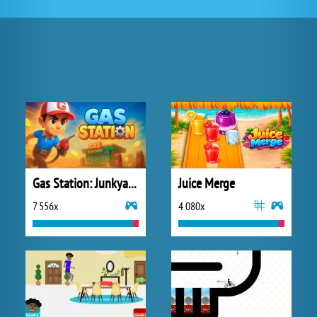
Gas Station: Junkyard Tycoon
Juice Merge
7 556x
4 080x