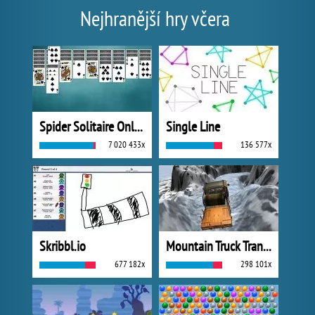
Nejhranější hry včera
Spider Solitaire Online
Single Line
7 020 433x
136 577x
Skribbl.io
Mountain Truck Transport
677 182x
298 101x