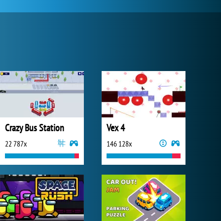
Crazy Bus Station
Vex 4
22 787x
146 128x