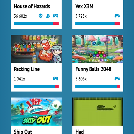
House of Hazards
Vex X3M
36 602x
5 725x
Packing Line
Funny Balls 2048
1 941x
5 608x
Ship Out
Had