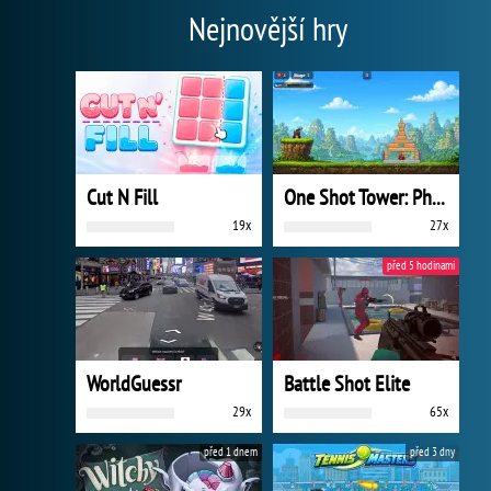
Nejnovější hry
Cut N Fill
One Shot Tower: Physics Destroyer
19x
27x
před 5 hodinami
WorldGuessr
Battle Shot Elite
29x
65x
před 1 dnem
před 3 dny