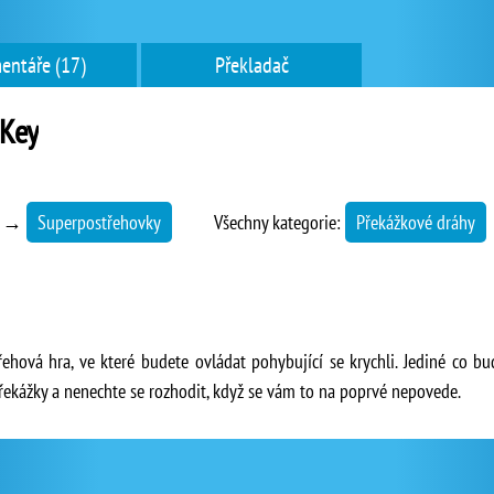
entáře (17)
Překladač
 Key
→
Superpostřehovky
Všechny kategorie:
Překážkové dráhy
ehová hra, ve které budete ovládat pohybující se krychli. Jediné co bu
překážky a nenechte se rozhodit, když se vám to na poprvé nepovede.