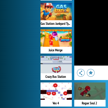
Gas Station: Junkyard Tycoon
Juice Merge
Crazy Bus Station
Vex 4
Rogue Soul 2