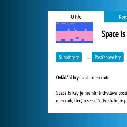
O hře
Kom
Space is
Superhry.cz
→
Postřehové hry
Ovládání hry:
skok - mezerník
Space is Key je nesmírně chytlavá postř
mezerník, kterým se skáče. Přeskakujte 