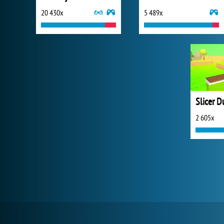
20 430x
5 489x
Slicer D
2 605x