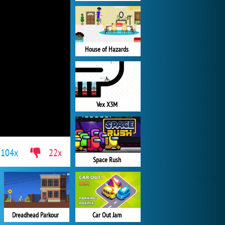
House of Hazards
Vex X3M
104x
22x
Space Rush
Dreadhead Parkour
Car Out Jam