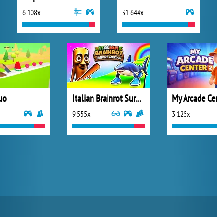
6 108x
31 644x
uo
Italian Brainrot Survive Parkour
My Arcade Ce
9 555x
3 125x