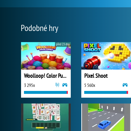
Podobné hry
před 23 dny
Woolloop! Color Puzzle
Pixel Shoot
3 295x
5 560x