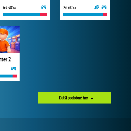
63 305x
26 605x
nter 2
Další podobné hry