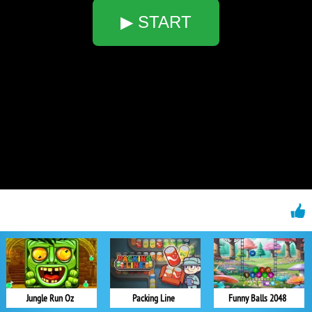
▶ START
Jungle Run Oz
Packing Line
Funny Balls 2048