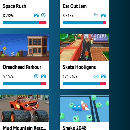
Space Rush
Car Out Jam
8 289x
8 313x
Dreadhead Parkour
Skate Hooligans
5 157x
171 262x
Mud Mountain Rescue
Snake 2048