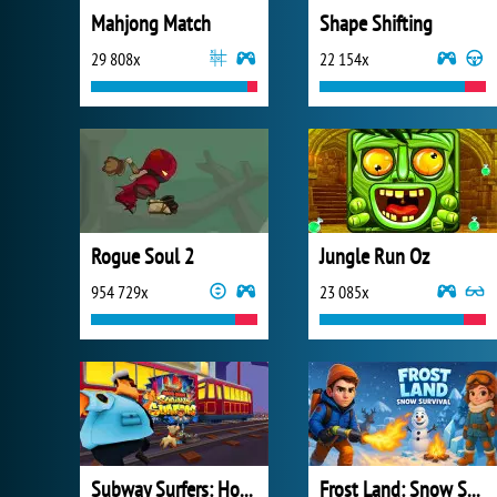
Mahjong Match
Shape Shifting
29 808x
22 154x
Rogue Soul 2
Jungle Run Oz
954 729x
23 085x
Subway Surfers: Hong Kong
Frost Land: Snow Survival