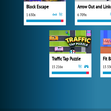
Block Escape
Arrow Out and Link
1 630x
6 709x
Traffic Tap Puzzle
Fit B
15 216x
13 33