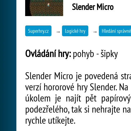
Slender Micro
Superhry.cz
→
Logické hry
→
Hledání správné
Ovládání hry:
pohyb - šipky
Slender Micro je povedená stra
verzí hororové hry Slender. Na
úkolem je najít pět papírový
podezřelého, tak si nehrajte n
rychle utíkejte.