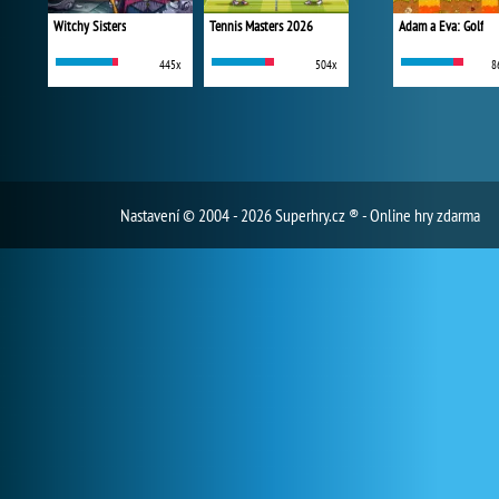
Witchy Sisters
Tennis Masters 2026
Adam a Eva: Golf
445x
504x
8
Nastavení
© 2004 - 2026 Superhry.cz ® - Online hry zdarma