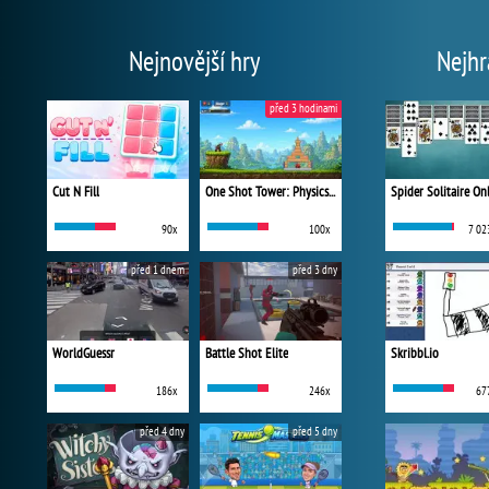
Nejnovější hry
Nejhr
před 3 hodinami
Cut N Fill
One Shot Tower: Physics Destroyer
Spider Solitaire On
90x
100x
7 02
před 1 dnem
před 3 dny
WorldGuessr
Battle Shot Elite
Skribbl.io
186x
246x
67
před 4 dny
před 5 dny