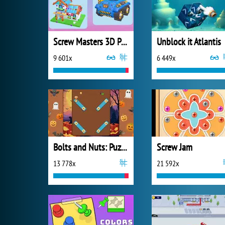
Screw Masters 3D Puzzle
Unblock it Atlantis
9 601x
6 449x
Bolts and Nuts: Puzzle
Screw Jam
13 778x
21 592x