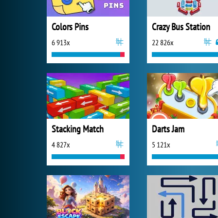
Colors Pins
Crazy Bus Station
6 913x
22 826x
Stacking Match
Darts Jam
4 827x
5 121x