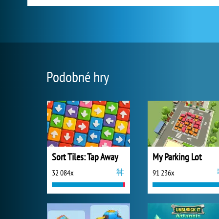
Podobné hry
Sort Tiles: Tap Away
My Parking Lot
32 084x
91 236x