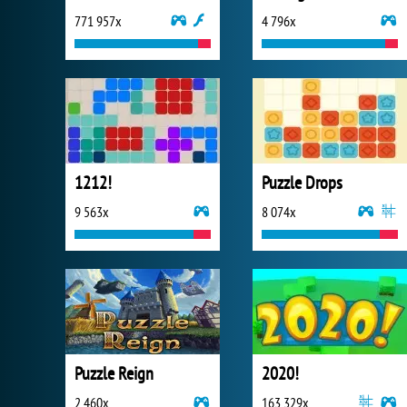
771 957x
4 796x
1212!
Puzzle Drops
9 563x
8 074x
Puzzle Reign
2020!
2 460x
163 329x