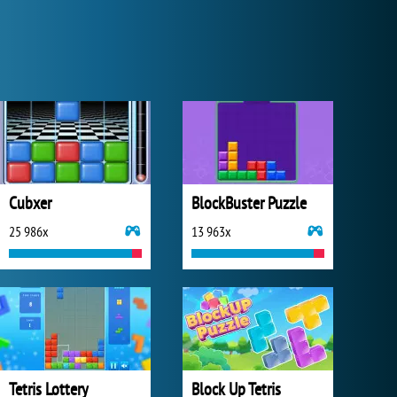
Cubxer
BlockBuster Puzzle
25 986x
13 963x
Tetris Lottery
Block Up Tetris