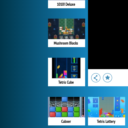
1010! Deluxe
Mushroom Blocks
Tetris Cube
Cubxer
Tetris Lottery