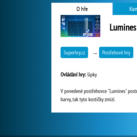
O hře
Kom
Lumines
Superhry.cz
→
Postřehové hry
Ovládání hry:
šipky
V povedené postřehovce "Lumines" postup
barvy, tak tyto kostičky zmizí.