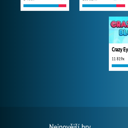
Crazy Ey
11 819x
Nejnovější hry