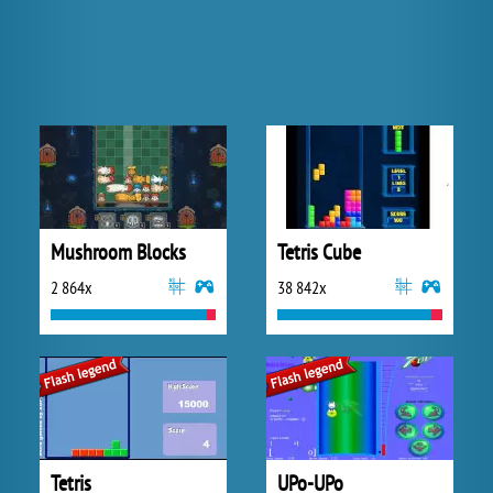
Mushroom Blocks
Tetris Cube
2 864x
38 842x
Tetris
UPo-UPo