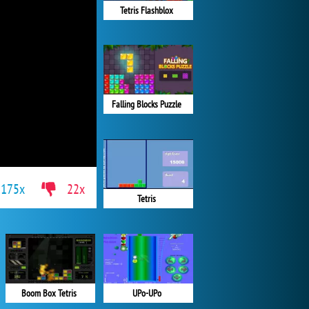
Tetris Flashblox
Falling Blocks Puzzle
175x
22x
Tetris
UPo-UPo
Boom Box Tetris