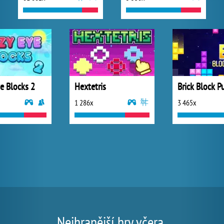
e Blocks 2
Hextetris
Brick Block P
1 286x
3 465x
Nejhranější hry včera