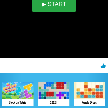
▶ START
Block Up Tetris
1212!
Puzzle Drops