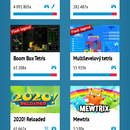
4 091 803x
282 487x
Boom Box Tetris
Multilevelový tetris
63 208x
55 919x
2020! Reloaded
Mewtrix
61 662x
5 530x