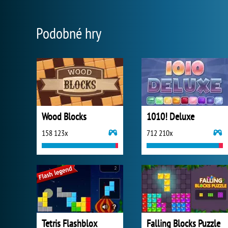
Podobné hry
Wood Blocks
1010! Deluxe
158 123x
712 210x
Tetris Flashblox
Falling Blocks Puzzle