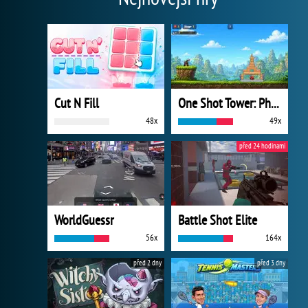
Cut N Fill
One Shot Tower: Physics Destroyer
48x
49x
před 24 hodinami
WorldGuessr
Battle Shot Elite
56x
164x
před 2 dny
před 3 dny