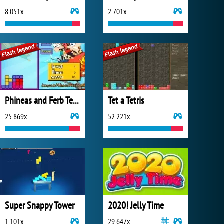
8 051x
2 701x
Phineas and Ferb Tetris
Tet a Tetris
25 869x
52 221x
Super Snappy Tower
2020! Jelly Time
1 101x
29 647x