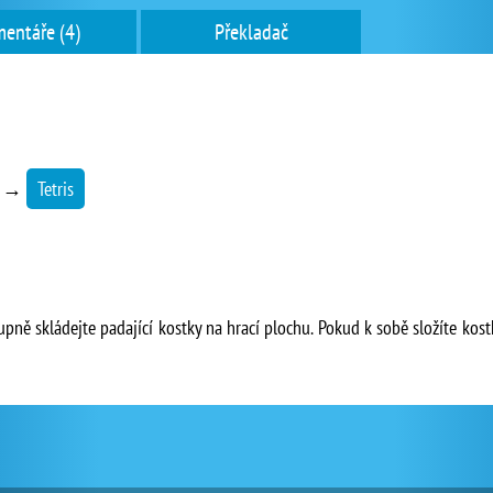
entáře (4)
Překladač
→
Tetris
ně skládejte padající kostky na hrací plochu. Pokud k sobě složíte kost