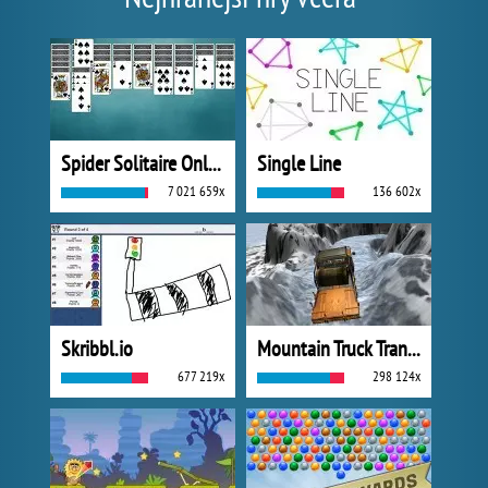
Spider Solitaire Online
Single Line
7 021 659x
136 602x
Skribbl.io
Mountain Truck Transport
677 219x
298 124x