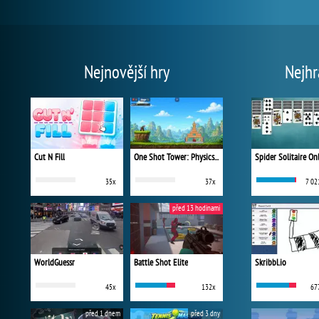
Nejnovější hry
Nejhr
Cut N Fill
One Shot Tower: Physics Destroyer
Spider Solitaire On
35x
37x
7 02
před 13 hodinami
WorldGuessr
Battle Shot Elite
Skribbl.io
45x
132x
67
před 1 dnem
před 3 dny