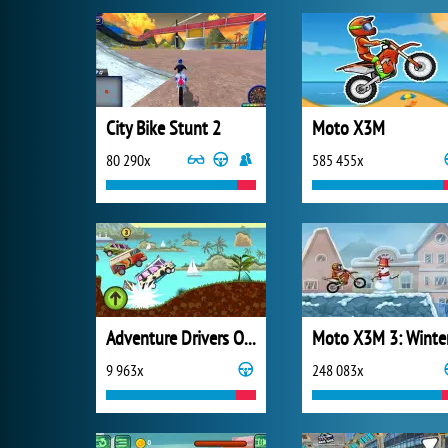
City Bike Stunt 2
Moto X3M
80 290x
585 455x
Adventure Drivers Online
Moto X3M 3: Winte
9 963x
248 083x