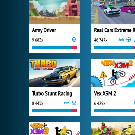
Army Driver
9 683x
46 747x
Turbo Stunt Racing
Vex X3M 2
8 445x
6 429x