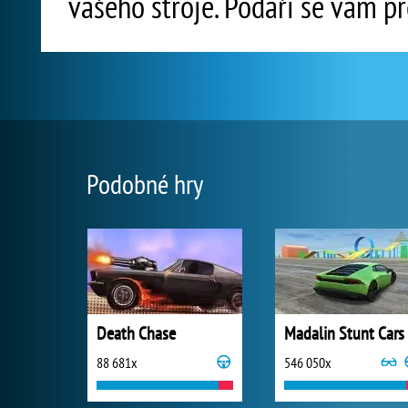
vašeho stroje. Podaří se vám pr
Podobné hry
Death Chase
Madalin Stunt Cars
88 681x
546 050x