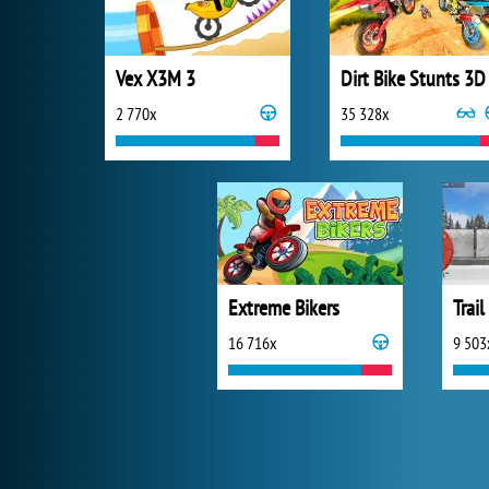
Vex X3M 3
Dirt Bike Stunts 3D
2 770x
35 328x
Extreme Bikers
Trail
16 716x
9 503