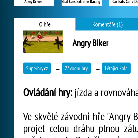
Army Driver
Real Cars Extreme Racing
Car Eats Car 2 D
O hře
Komentáře (1)
Angry Biker
Superhry.cz
→
Závodní hry
→
Létající kola
Ovládání hry:
jízda a rovnováha
Ve skvělé závodní hře "Angry 
projet celou dráhu plnou zá