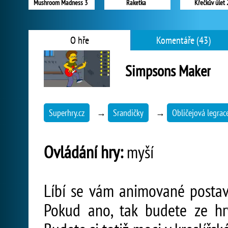
Mushroom Madness 3
Raketka
Křečkův úlet 
O hře
Komentáře (43)
Simpsons Maker
Superhry.cz
→
Srandičky
→
Obličejová legrac
Ovládání hry:
myší
Líbí se vám animované postav
Pokud ano, tak budete ze hr