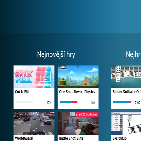
Nejnovější hry
Nejhr
Cut N Fill
One Shot Tower: Physics Destroyer
Spider Solitaire On
47x
48x
7 02
před 21 hodinami
WorldGuessr
Battle Shot Elite
Skribbl.io