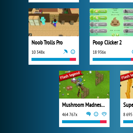
Noob Trolls Pro
Poop Clicker 2
10 348x
18 936x
Mushroom Madness 2
Supe
464 767x
8 695