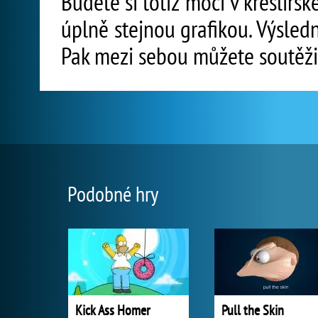
Budete si totiž moci v kreslířs
úplně stejnou grafikou. Výsled
Pak mezi sebou můžete soutěžit 
Podobné hry
Kick Ass Homer
Pull the Skin