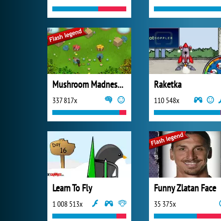
Mushroom Madness 3
Raketka
337 817x
110 548x
Learn To Fly
Funny Zlatan Face
1 008 513x
35 375x