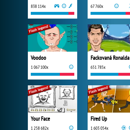
838 114x
67 760x
Voodoo
1 067 100x
651 785x
Your Face
Fired Up
1 258 682x
1 603 054x