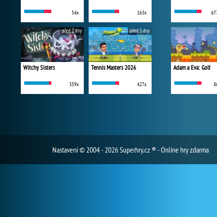
54x
163x
67
před 2 dny
před 3 dny
Witchy Sisters
Tennis Masters 2026
Adam a Eva: Golf
359x
427x
8
Nastavení
© 2004 - 2026 Superhry.cz ® - Online hry zdarma