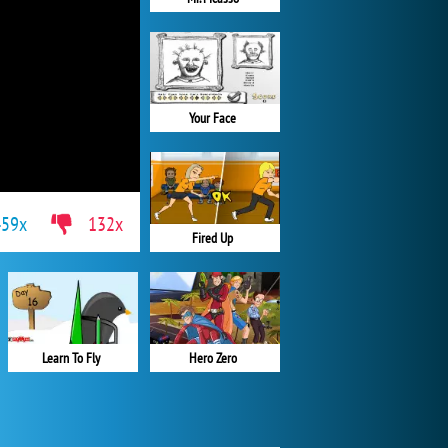
Your Face
459x
132x
Fired Up
Learn To Fly
Hero Zero