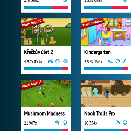
270 368x
1 258 684x
Křečkův úlet 2
Kindergarten
4 975 053x
3 979 196x
Mushroom Madness
Noob Trolls Pro
21 967x
10 354x