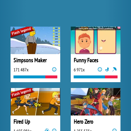
Simpsons Maker
Funny Faces
171 487x
6 971x
Fired Up
Hero Zero