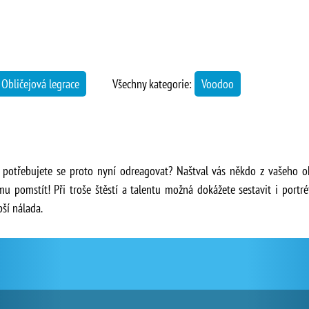
Obličejová legrace
Všechny kategorie:
Voodoo
 potřebujete se proto nyní odreagovat? Naštval vás někdo z vašeho oko
u pomstít! Při troše štěstí a talentu možná dokážete sestavit i portr
pší nálada.