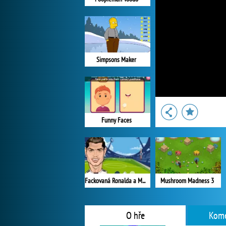
Simpsons Maker
Funny Faces
Fackovaná Ronalda a Messiho
Mushroom Madness 3
O hře
Kome