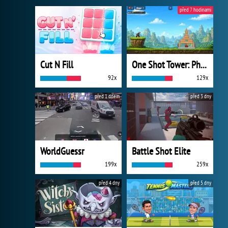
před 7 hodinami
Cut N Fill
One Shot Tower: Physics Destroyer
92x
129x
před 1 dnem
před 3 dny
WorldGuessr
Battle Shot Elite
199x
259x
před 4 dny
před 5 dny