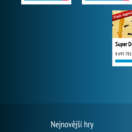
Super 
8 695 781
Nejnovější hry