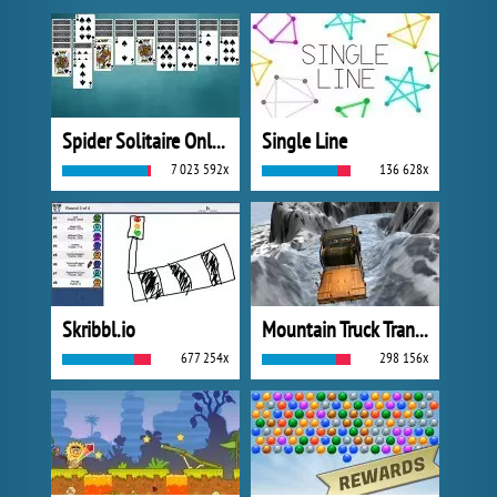
Spider Solitaire Online
Single Line
7 023 592x
136 628x
Skribbl.io
Mountain Truck Transport
677 254x
298 156x