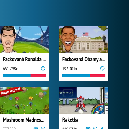
Fackovaná Ronalda a Messiho
Fackovaná Obamy a Romneyho
651 798x
193 301x
Mushroom Madness 3
Raketka