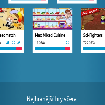
Deadmatch
Max Mixed Cuisine
Sci-Fighters
x
12 058x
729 053x
Nejhranější hry včera