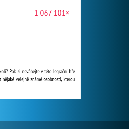
1 067 101×
lí? Pak si neváhejte v této legrační hře
ét nějaké veřejně známé osobnosti, kterou