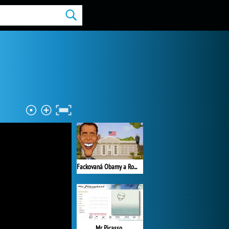
Fackovaná Obamy a Romneyho
Mr. Picasso