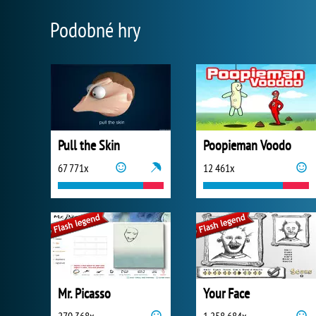
Podobné hry
Pull the Skin
Poopieman Voodo
67 771x
12 461x
Mr. Picasso
Your Face