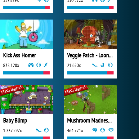
337 829x
110 572x
Kick Ass Homer
Veggie Patch - Looney Tunes
838 120x
21 620x
Baby Blimp
Mushroom Madness 2
1 237 597x
464 771x