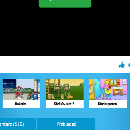
Raketka
Křečkův úlet 2
Kindergarten
ntáře (530)
Překladač