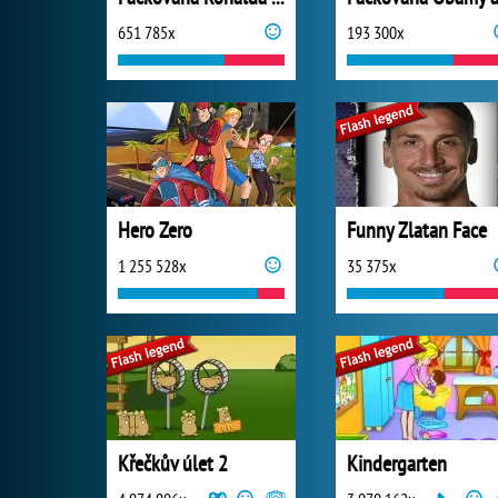
651 785x
193 300x
Hero Zero
Funny Zlatan Face
1 255 528x
35 375x
Křečkův úlet 2
Kindergarten