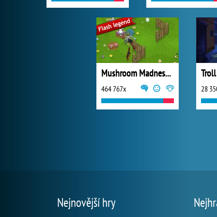
Mushroom Madness 2
464 767x
28 35
Nejnovější hry
Nejhr