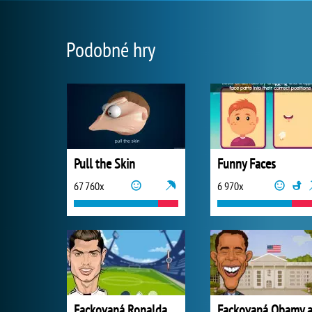
Podobné hry
Pull the Skin
Funny Faces
67 760x
6 970x
Fackovaná Ronalda a Messiho