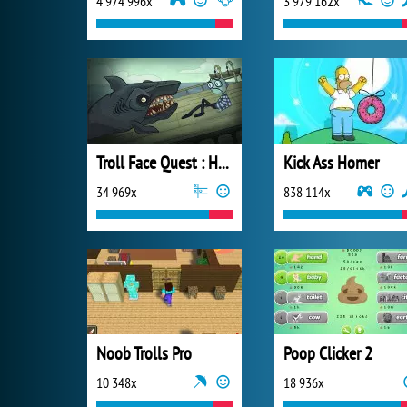
4 974 996x
3 979 162x
Troll Face Quest : Horror 2
Kick Ass Homer
34 969x
838 114x
Noob Trolls Pro
Poop Clicker 2
10 348x
18 936x