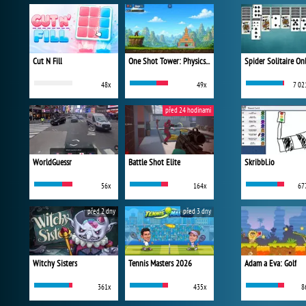
Cut N Fill
One Shot Tower: Physics Destroyer
Spider Solitaire On
48x
49x
7 02
před 24 hodinami
WorldGuessr
Battle Shot Elite
Skribbl.io
56x
164x
67
před 2 dny
před 3 dny
Witchy Sisters
Tennis Masters 2026
Adam a Eva: Golf
361x
435x
8