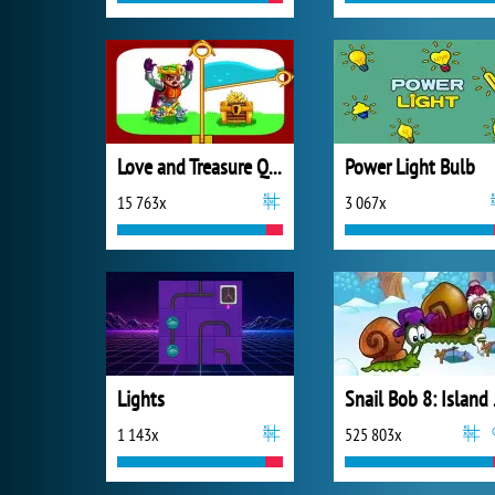
Love and Treasure Quest
Power Light Bulb
15 763x
3 067x
Lights
Snai
1 143x
525 803x