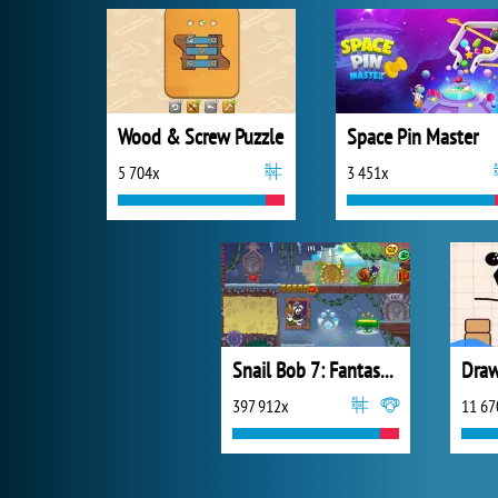
Wood & Screw Puzzle
Space Pin Master
5 704x
3 451x
Snail Bob 7: Fantasy Story
397 912x
11 67