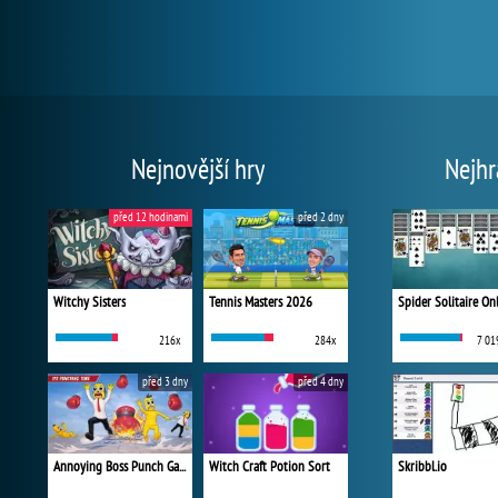
Nejnovější hry
Nejhr
před 12 hodinami
před 2 dny
Witchy Sisters
Tennis Masters 2026
Spider Solitaire On
216x
284x
7 01
před 3 dny
před 4 dny
Annoying Boss Punch Game
Witch Craft Potion Sort
Skribbl.io