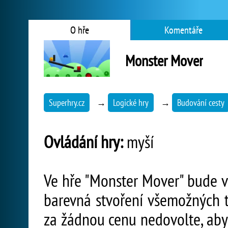
O hře
Komentáře
Monster Mover
Superhry.cz
→
Logické hry
→
Budování cesty
Ovládání hry:
myší
Ve hře "Monster Mover" bude va
barevná stvoření všemožných t
za žádnou cenu nedovolte, aby 