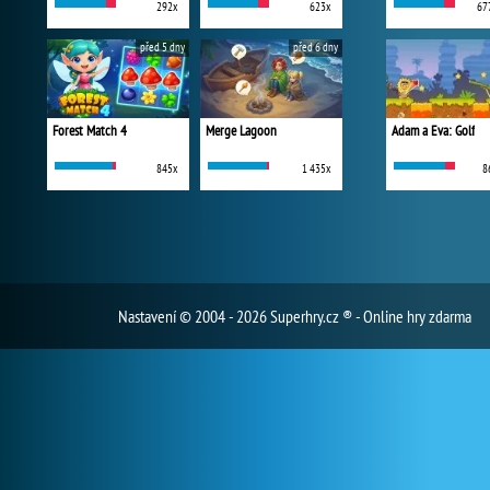
292x
623x
67
před 5 dny
před 6 dny
Forest Match 4
Merge Lagoon
Adam a Eva: Golf
845x
1 435x
8
Nastavení
© 2004 - 2026 Superhry.cz ® - Online hry zdarma