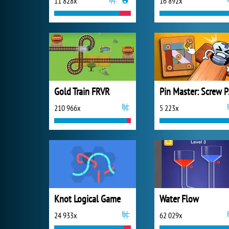
11 828x
16 892x
Gold Train FRVR
Pin M
210 966x
5 223x
Knot Logical Game
Water Flow
24 933x
62 029x