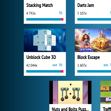
Stacking Match
Darts Jam
4 792x
5 107x
Unblock Cube 3D
Block Escape
42 044x
1 607x
Nuts and Bolts Puzzle
Traff