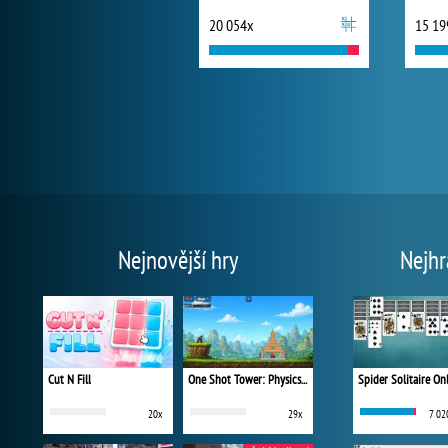
20 054x
15 19
Nejnovější hry
Nejhr
Cut N Fill
One Shot Tower: Physics Destroyer
Spider Solitaire On
20x
29x
7 02