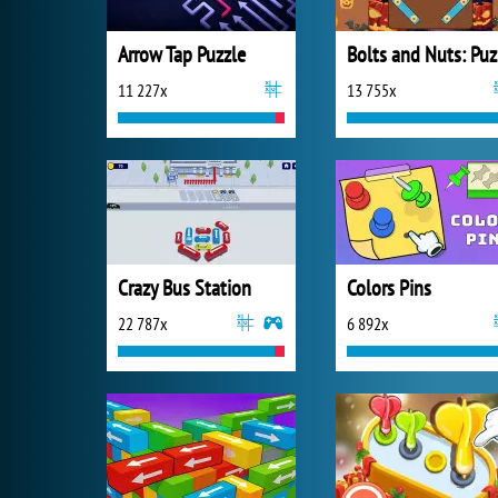
Arrow Tap Puzzle
B
11 227x
13 755x
Crazy Bus Station
Colors Pins
22 787x
6 892x