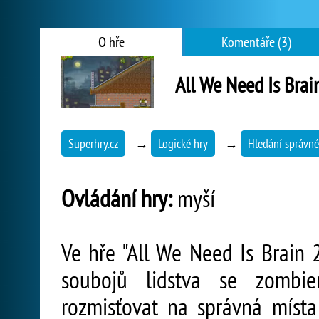
O hře
Komentáře (3)
All We Need Is Brai
Superhry.cz
→
Logické hry
→
Hledání správné
Ovládání hry:
myší
Ve hře "All We Need Is Brain 
soubojů lidstva se zombi
rozmisťovat na správná místa