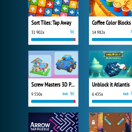
Sort Tiles: Tap Away
Coffee Color Blocks
31 902x
14 982x
Screw Masters 3D Puzzle
Unblock it Atlantis
9 550x
6 435x