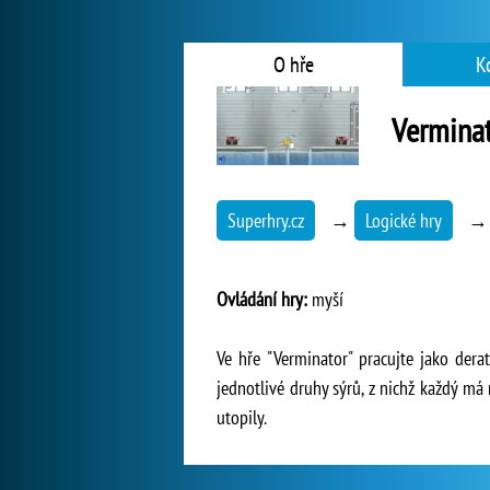
O hře
K
Vermina
Superhry.cz
→
Logické hry
Ovládání hry:
myší
Ve hře "Verminator" pracujte jako derat
jednotlivé druhy sýrů, z nichž každý má 
utopily.