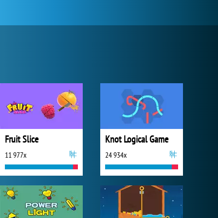
Fruit Slice
Knot Logical Game
11 977x
24 934x