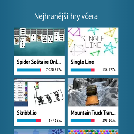
Nejhranější hry včera
Spider Solitaire Online
Single Line
7 020 657x
136 577x
Skribbl.io
Mountain Truck Transport
677 185x
298 103x