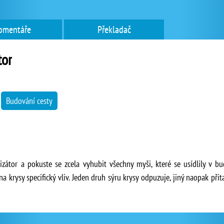
omentáře
Překladač
tor
→
Budování cesty
izátor a pokuste se zcela vyhubit všechny myši, které se usídlily v bu
na krysy specifický vliv. Jeden druh sýru krysy odpuzuje, jiný naopak přit