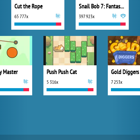
Cut the Rope
Snail Bob 7: Fantasy Story
65 777x
397 923x
 Master
Push Push Cat
Gold Diggers
5 316x
7 253x