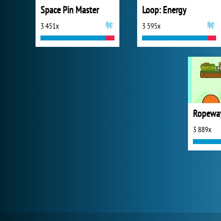
Space Pin Master
Loop: Energy
3 451x
3 595x
Ropeway
3 889x