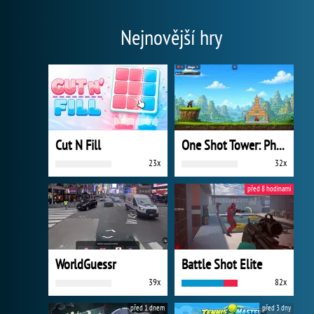
Nejnovější hry
Cut N Fill
One Shot Tower: Physics Destroyer
23x
32x
před 8 hodinami
WorldGuessr
Battle Shot Elite
39x
82x
před 1 dnem
před 3 dny