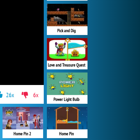
Pick and Dig
Love and Treasure Quest
26x
6x
Power Light Bulb
Home Pin 2
Home Pin