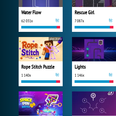
Water Flow
Rescue Girl
62 031x
7 087x
před 28 dny
Rope Stitch Puzzle
Lights
1 140x
1 146x