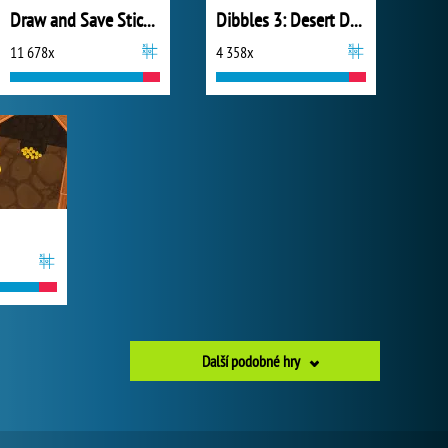
Draw and Save Stickman
Dibbles 3: Desert Despair
11 678x
4 358x
Další podobné hry