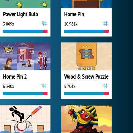
Power Light Bulb
Home Pin
3 069x
10 981x
Home Pin 2
Wood & Screw Puzzle
6 340x
5 704x