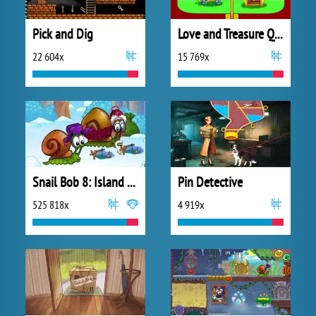
Pick and Dig
Love and Treasure Quest
22 604x
15 769x
Snail Bob 8: Island Story
Pin Detective
525 818x
4 919x