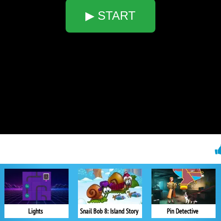
▶ START
Lights
Snail Bob 8: Island Story
Pin Detective