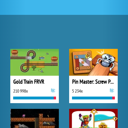
Gold Train FRVR
Pin Master: Screw Puzzle Quest
210 998x
5 234x