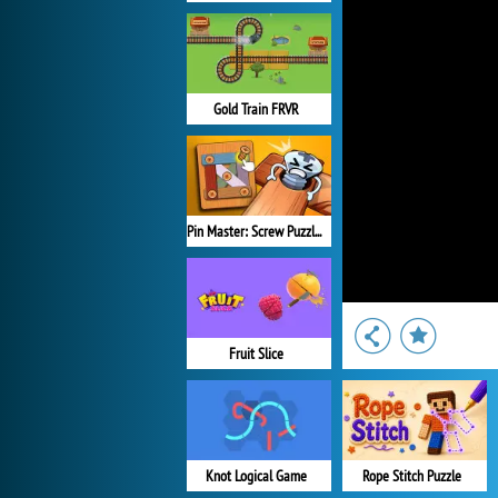
Gold Train FRVR
Pin Master: Screw Puzzle Quest
Fruit Slice
Knot Logical Game
Rope Stitch Puzzle