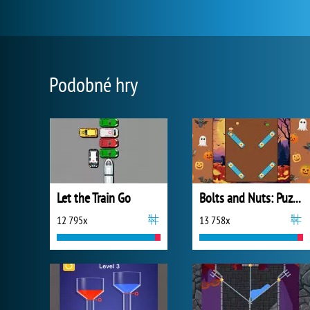
Podobné hry
Let the Train Go
Bolts and Nuts: Puzzle
12 795x
13 758x