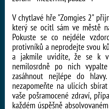
V chytlavé hře "Zomgies 2" při
který se ocitl sám ve městě 
Pokuste se co nejdéle vzdor
protivníků a neprodejte svou ků
a jakmile uvidíte, že se k v
nemilosrdně po nich vypalte
zasáhnout nejlépe do hlavy
nezapomeňte na ulicích sbírat
vaše pošramocené zdraví, přípa
každém úspěšně absolvovaném k