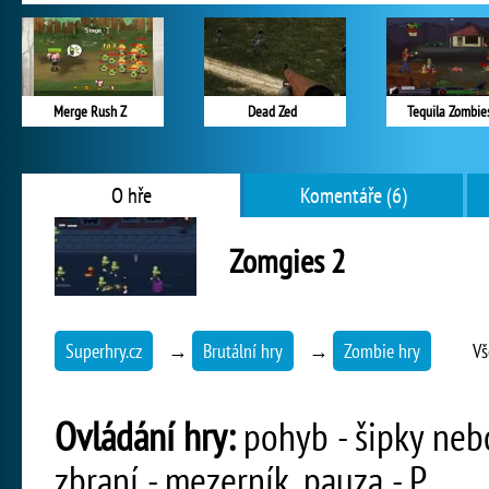
Merge Rush Z
Dead Zed
Tequila Zombie
O hře
Komentáře (6)
Zomgies 2
Superhry.cz
→
Brutální hry
→
Zombie hry
Vš
Ovládání hry:
pohyb - šipky nebo
zbraní - mezerník, pauza - P