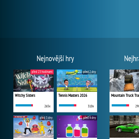
Nejnovější hry
Nejhr
před 23 hodinami
před 2 dny
Witchy Sisters
Tennis Masters 2026
Mountain Truck Tra
265x
310x
29
před 3 dny
před 4 dny