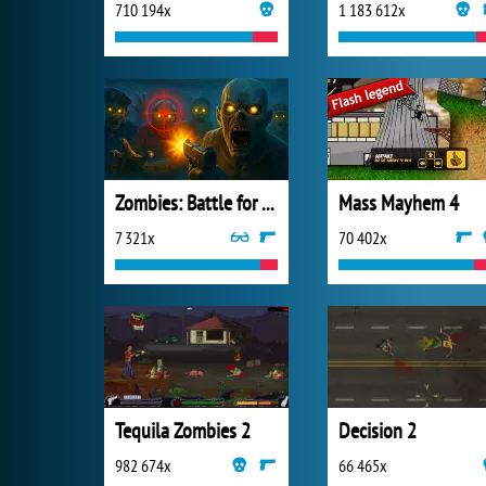
710 194x
1 183 612x
Zombies: Battle for Survival
Mass Mayhem 4
7 321x
70 402x
Tequila Zombies 2
Decision 2
982 674x
66 465x