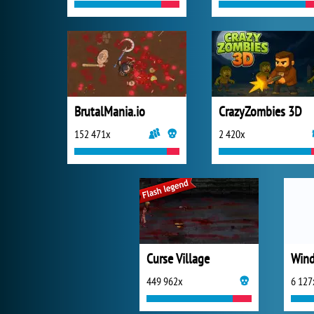
BrutalMania.io
CrazyZombies 3D
152 471x
2 420x
Curse Village
Win
449 962x
6 127