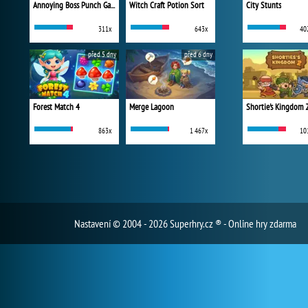
Annoying Boss Punch Game
Witch Craft Potion Sort
City Stunts
311x
643x
40
před 5 dny
před 6 dny
Forest Match 4
Merge Lagoon
Shortie's Kingdom 
863x
1 467x
10
Nastavení
© 2004 - 2026 Superhry.cz ® - Online hry zdarma