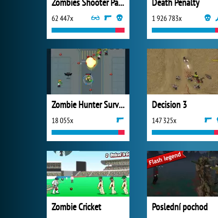
Zombies Shooter Part 1
Death Penalty
62 447x
1 926 783x
Zombie Hunter Survival
Decision 3
18 055x
147 325x
Zombie Cricket
Poslední pochod