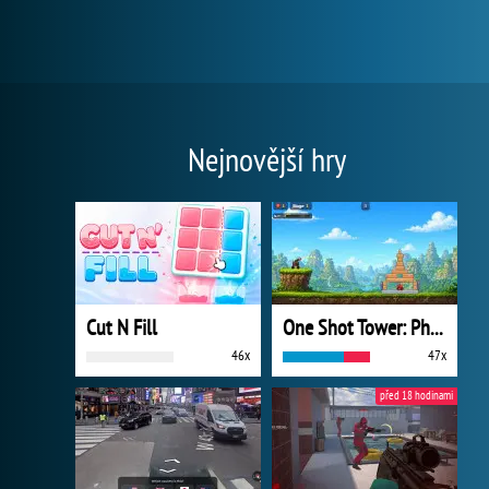
Nejnovější hry
Cut N Fill
One Shot Tower: Physics Destroyer
46x
47x
před 18 hodinami