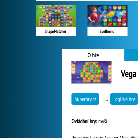
ShapeMatcher
Spellmind
O hře
Vega 
Superhry.cz
→
Logické hry
Ovládání hry:
myší
Po selhání stroje času se Alice, Vi