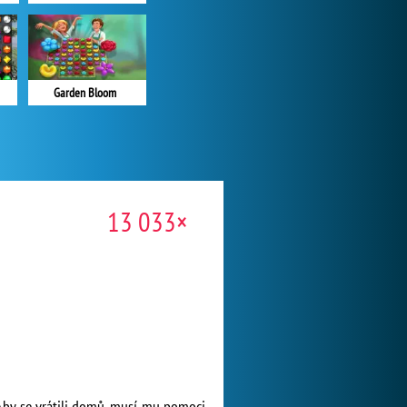
Garden Bloom
13 033×
. Aby se vrátili domů, musí mu pomoci