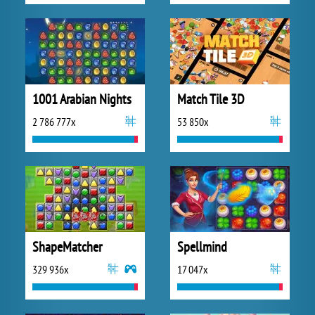
1001 Arabian Nights
Match Tile 3D
2 786 777x
53 850x
ShapeMatcher
Spellmind
329 936x
17 047x