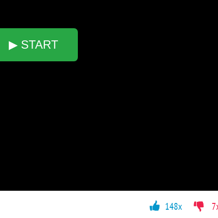
▶ START
148x
7