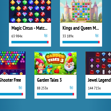
Magic Circus - Match 3
Kings and Queen Match
63 984x
33 189x
Shooter Free
Garden Tales 3
Jewel Legend
88 253x
144 715x