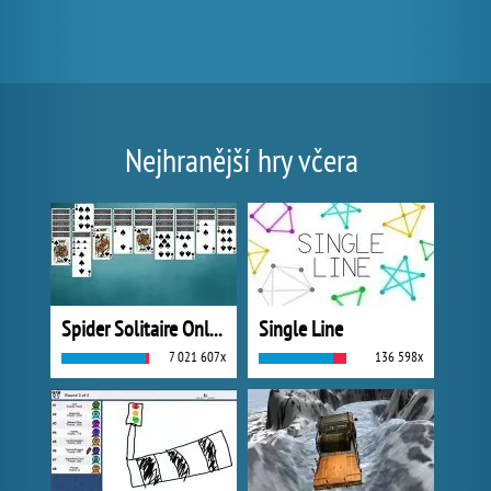
Nejhranější hry včera
Spider Solitaire Online
Single Line
7 021 607x
136 598x