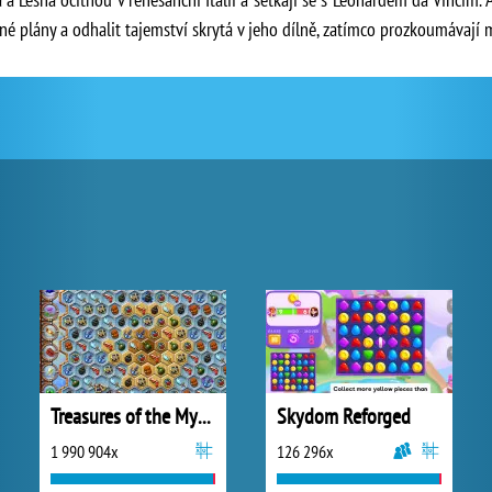
ené plány a odhalit tajemství skrytá v jeho dílně, zatímco prozkoumávají
Treasures of the Mystic Sea
Skydom Reforged
1 990 904x
126 296x