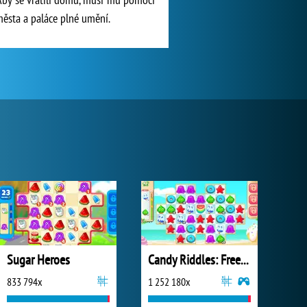
 města a paláce plné umění.
Sugar Heroes
Candy Riddles: Free Match 3 Puzzle
833 794x
1 252 180x