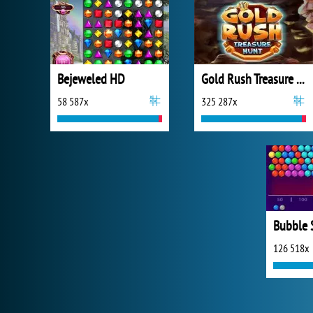
Bejeweled HD
Gold Rush Treasure Hunt
58 587x
325 287x
Bubble 
126 518x