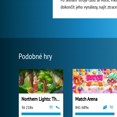
dokončit jeho vynálezy, najít ztrac
Podobné hry
Northern Lights: The Secret of the Forest
Match Arena
36 218x
841 689x