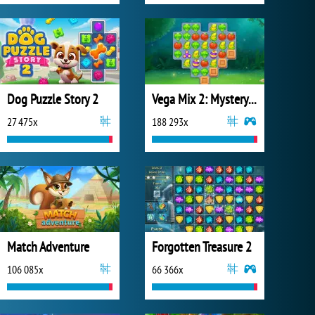
Dog Puzzle Story 2
Vega Mix 2: Mystery of Island
27 475x
188 293x
Match Adventure
Forgotten Treasure 2
106 085x
66 366x