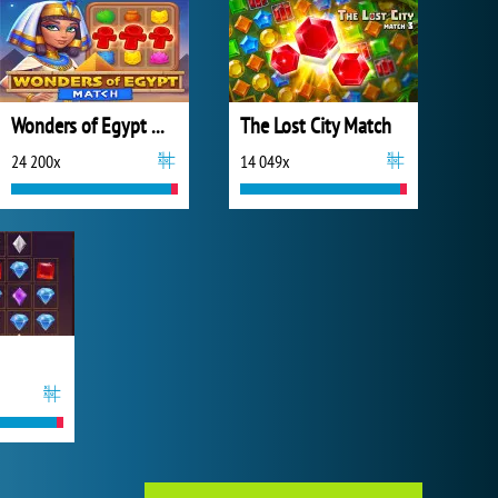
Wonders of Egypt Match
The Lost City Match
24 200x
14 049x