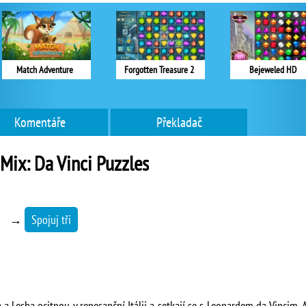
Match Adventure
Forgotten Treasure 2
Bejeweled HD
Komentáře
Překladač
Mix: Da Vinci Puzzles
→
Spojuj tři
ka a Lesha ocitnou v renesanční Itálii a setkají se s Leonardem da Vincim