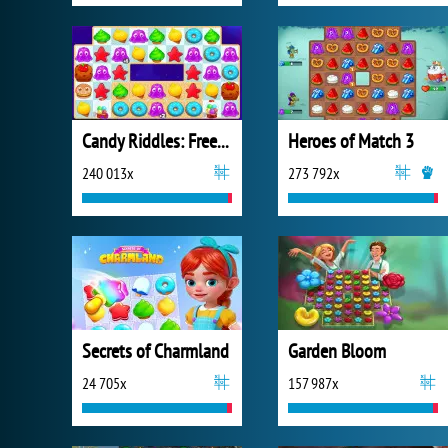
Candy Riddles: Free Match 3
Heroes of Match 3
240 013x
273 792x
Secrets of Charmland
Garden Bloom
24 705x
157 987x