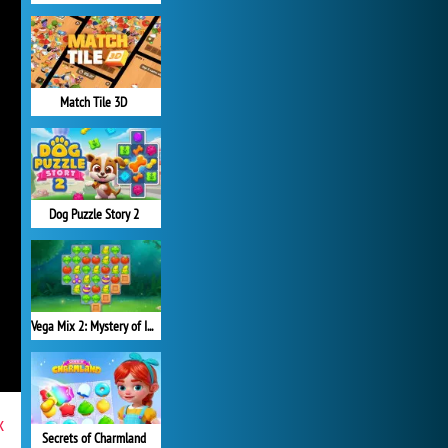
Match Tile 3D
Dog Puzzle Story 2
Vega Mix 2: Mystery of Island
x
Secrets of Charmland