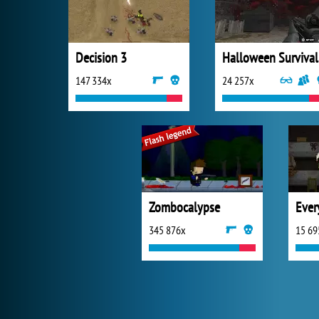
Decision 3
Halloween Survival
147 334x
24 257x
Zombocalypse
Ever
345 876x
15 69