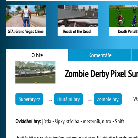
GTA: Grand Vegas Crime
Roads of the Dead
Death Penalt
O hře
Komentáře
Zombie Derby Pixel Sur
Superhry.cz
→
Brutální hry
→
Zombie hry
Vš
Ovládání hry:
jízda - šipky, střelba - mezerník, nitro - Shift
Projíždějte s vyzbrojeným autem po dráze, likvidujte hordy zombí