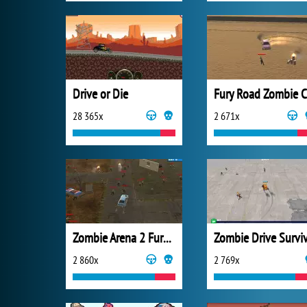
Drive or Die
28 365x
2 671x
Zombie Arena 2 Fury Road
2 860x
2 769x