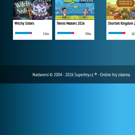
před 5 dny
před 6 dny
Witchy Sisters
Tennis Masters 2026
Shortie's Kingdom 
516x
596x
10
Nastavení
© 2004 - 2026 Superhry.cz ® - Online hry zdarma