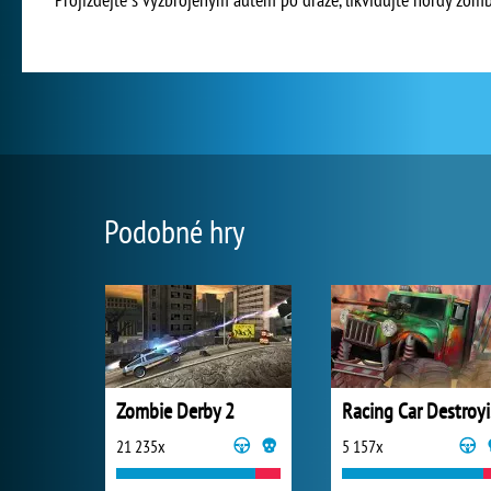
Podobné hry
Zombie Derby 2
Ra
21 235x
5 157x