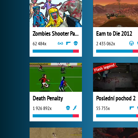
Zombies Shooter Part 1
Earn to Die 2012
62 484x
2 435 062x
Death Penalty
Poslední pochod 2
1 926 892x
55 755x