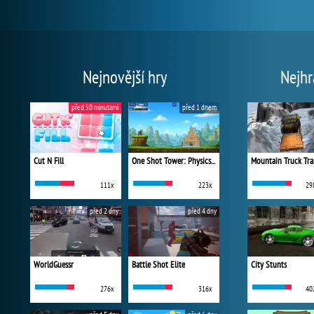
Nejnovější hry
Nejhr
před 50 minutami
před 1 dnem
Cut N Fill
One Shot Tower: Physics Destroyer
Mountain Truck Tra
111x
223x
29
před 2 dny
před 4 dny
WorldGuessr
Battle Shot Elite
City Stunts
276x
316x
40