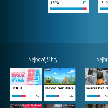
4 305x
13 10
Nejnovější hry
Nejhr
Cut N Fill
One Shot Tower: Physics Destroyer
Mountain Truck Tra
74x
64x
29
před 10 hodinami
před 1 dnem