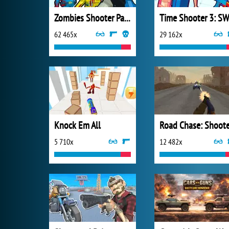
Zombies Shooter Part 1
62 465x
29 162x
Knock Em All
5 710x
12 482x