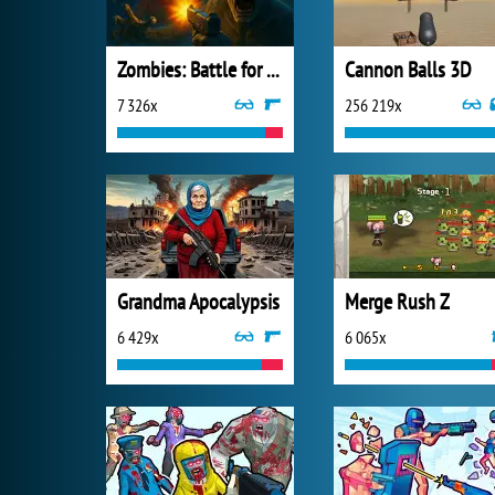
Zombies: Battle for Survival
Cannon Balls 3D
7 326x
256 219x
Grandma Apocalypsis
Merge Rush Z
6 429x
6 065x