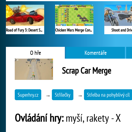
Road of Fury 3: Desert Strike
Chicken Wars Merge Connect
Shoot and Dri
O hře
Komentáře
Scrap Car Merge
Superhry.cz
→
Střílečky
→
Střelba na pohyblivý cíl
Ovládání hry:
myší, rakety - X