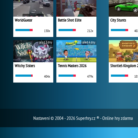
WorldGuessr
Battle Shot Elite
City Stunts
130x
212x
40
před 3 dny
před 4 dny
Witchy Sisters
Tennis Masters 2026
Shortie's Kingdom 
404x
479x
10
Nastavení
© 2004 - 2026 Superhry.cz ® - Online hry zdarma