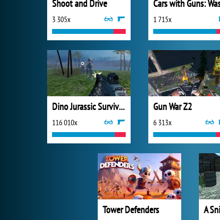
Shoot and Drive
3 305x
1 715x
Dino Jurassic Survival World
Gun War Z2
116 010x
6 313x
Tower Defenders