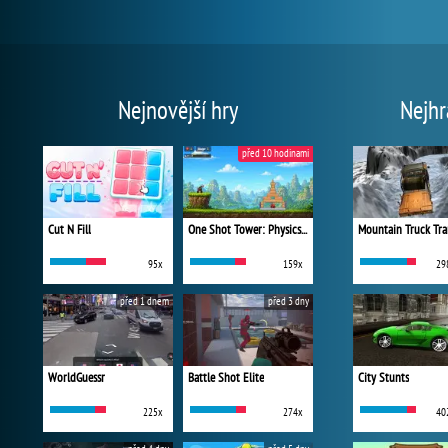
Nejnovější hry
Nejhr
před 10 hodinami
Cut N Fill
One Shot Tower: Physics Destroyer
Mountain Truck Tra
95x
159x
29
před 1 dnem
před 3 dny
WorldGuessr
Battle Shot Elite
City Stunts
225x
274x
40