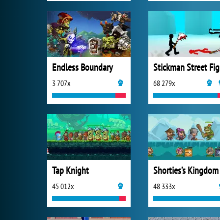
Endless Boundary
St
3 707x
68 279x
Tap Knight
Shorties’s Kingdom
45 012x
48 333x