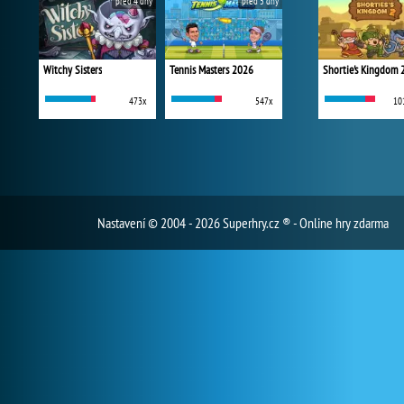
před 4 dny
před 5 dny
Witchy Sisters
Tennis Masters 2026
Shortie's Kingdom 
473x
547x
10
Nastavení
© 2004 - 2026 Superhry.cz ® - Online hry zdarma