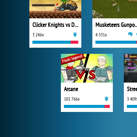
Clicker Knights vs Dragons
Musketeers Gunpo
3 246x
4 531x
Arcane
101 766x
3 409