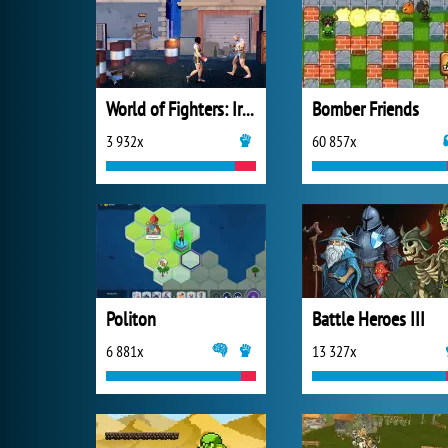
World of Fighters: Iron Fists
Bomber Friends
3 932x
60 857x
Politon
Battle Heroes III
6 881x
13 327x