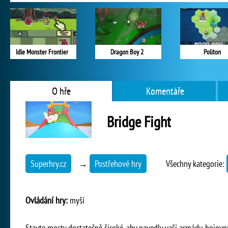
Idle Monster Frontier
Dragon Boy 2
Politon
O hře
Komentáře
Bridge Fight
Superhry.cz
→
Postřehové hry
Všechny kategorie:
Ovládání hry:
myší
Stavte mosty dostatečně široké, aby navedly vaši armádu bojovn