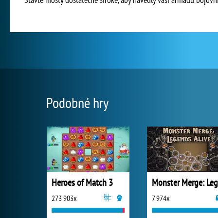
Podobné hry
Heroes of Match 3
273 903x
7 974x