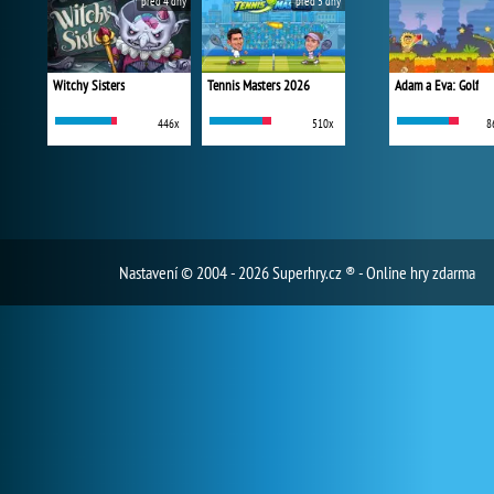
před 4 dny
před 5 dny
Witchy Sisters
Tennis Masters 2026
Adam a Eva: Golf
446x
510x
8
Nastavení
© 2004 - 2026 Superhry.cz ® - Online hry zdarma