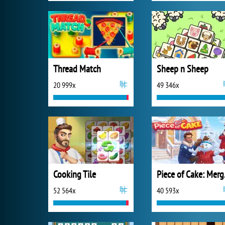
Thread Match
Sheep n Sheep
20 999x
49 346x
Cooking Tile
Piec
52 564x
40 593x