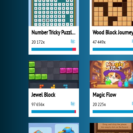
Number Tricky Puzzles
Wood Block Journe
20 172x
47 449x
Jewel Block
Magic Flow
97 656x
20 225x