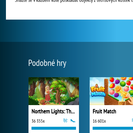
Podobné hry
Northern Lights: The Secret of the Forest
Fruit Match
36 355x
16 601x