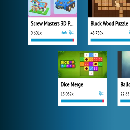
Screw Masters 3D Puzzle
Block Wood Puzzle
9 601x
48 789x
Dice Merge
Ball
13 032x
22 65