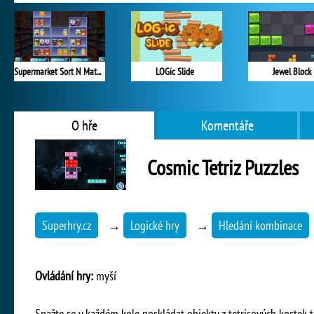
Supermarket Sort N Match
LOGic Slide
Jewel Block
O hře
Komentáře
Cosmic Tetriz Puzzles
Superhry.cz
→
Logické hry
→
Hledání kombinace
Ovládání hry:
myší
Snažte se v každém kole poskládat objekty z tetrisových kostek t