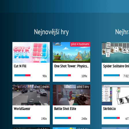
Nejnovější hry
Nejhr
před 4 hodinami
Cut N Fill
One Shot Tower: Physics Destroyer
Spider Solitaire On
90x
109x
7 02
před 1 dnem
před 3 dny
WorldGuessr
Battle Shot Elite
Skribbl.io
190x
248x
67