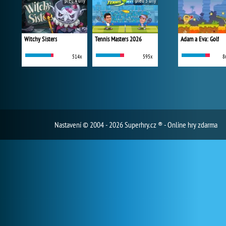
před 4 dny
před 5 dny
Witchy Sisters
Tennis Masters 2026
Adam a Eva: Golf
514x
595x
8
Nastavení
© 2004 - 2026 Superhry.cz ® - Online hry zdarma