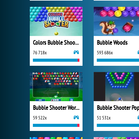
Colors Bubble Shooter
Bubble Woods
76 718x
593 686x
Bubble Shooter World Cup
Bubble Shooter Po
59 522x
51 531x