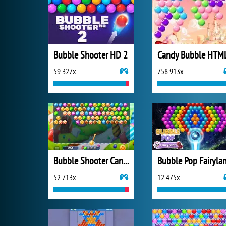
Bubble Shooter HD 2
Candy Bubble HTM
59 327x
758 913x
Bubble Shooter Candy
Bubble Pop Fairyla
52 713x
12 475x