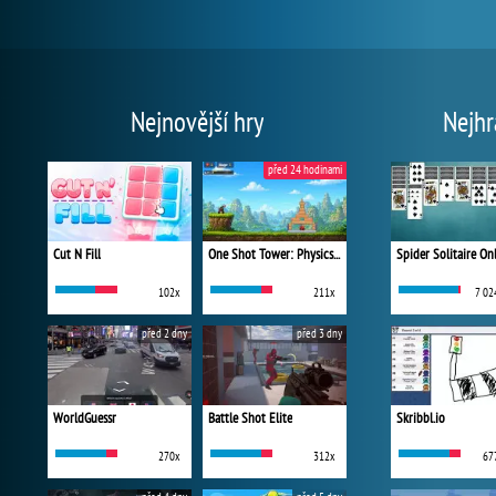
Nejnovější hry
Nejhr
před 24 hodinami
Cut N Fill
One Shot Tower: Physics Destroyer
Spider Solitaire On
102x
211x
7 02
před 2 dny
před 3 dny
WorldGuessr
Battle Shot Elite
Skribbl.io
270x
312x
67