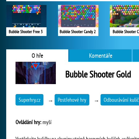
Bubble Shooter Free 3
Bubble Shooter Candy 2
Bubble Shooter 
O hře
Komentáře
Bubble Shooter Gold
Superhry.cz
→
Postřehové hry
→
Odbourávání kulič
Ovládání hry:
myší
Vystřelujte kuličky na skupiny stejně barevných kuliček, vužívejt