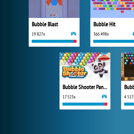
Bubble Blast
Bubble Hit
19 827x
366 498x
Bubble Shooter Panda Blast
17 523x
4 517