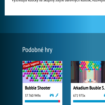
Podobné hry
Bubble Shooter
Arkadium 
37 760 949x
671 973x