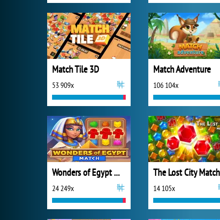
Match Tile 3D
Match Adventure
53 909x
106 104x
Wonders of Egypt Match
The Lost City Match
24 249x
14 105x