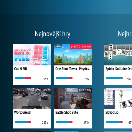
Nejnovější hry
Nejhr
před 10 hodinami
Cut N Fill
One Shot Tower: Physics Destroyer
Spider Solitaire On
95x
159x
7 02
před 1 dnem
před 3 dny
WorldGuessr
Battle Shot Elite
Skribbl.io
223x
273x
67