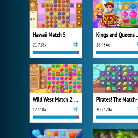
Hawaii Match 5
Kings and Quee
21 718x
18 954x
Wild West Match 2: The Gold Rush
Pirates! The Match-
17 410x
200 420x