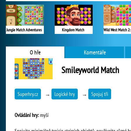
Jungle Match Adventures
Kingdom Match
O hře
Komentáře
Smileyworld Match
Superhry.cz
→
Logické hry
→
Spojuj tři
Ovládání hry:
myší
Spojujte minimálně trojcie stejných objektů, používejte různé 