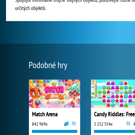
určitých objektů.
Podobné hry
Match Arena
Ca
841 969x
1 252 554x