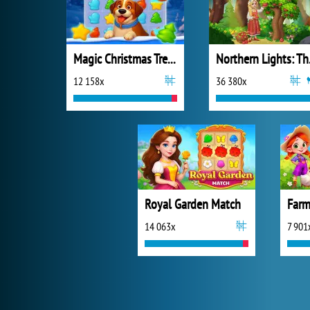
Magic Christmas Tree Match-3
Northe
12 158x
36 380x
Royal Garden Match
14 063x
7 901