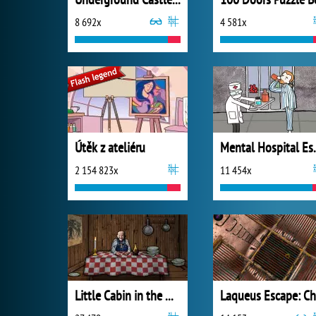
8 692x
4 581x
Útěk z ateliéru
Mental 
2 154 823x
11 454x
Little Cabin in the Woods - A Forgotten Hill Tale