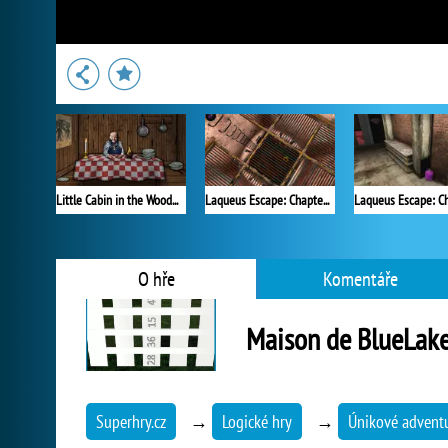
Little Cabin in the Woods - A Forgotten Hill Tale
Laqueus Escape: Chapter 4
O hře
Komentáře
Maison de BlueLak
Superhry.cz
→
Logické hry
→
Únikové advent