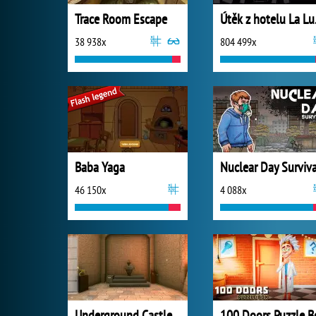
Trace Room Escape
Útě
38 938x
804 499x
Baba Yaga
Nuclear Day Surviva
46 150x
4 088x
Underground Castle Room Escape
100 Doors Puzzle B