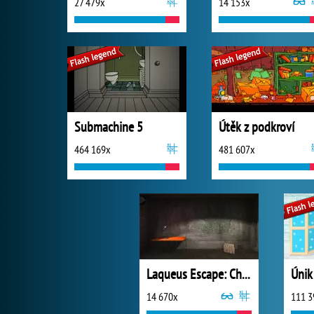
27 479x
14 153x
Submachine 5
Útěk z podkroví
464 169x
481 607x
Laqueus Escape: Chapter 1
14 670x
111 3