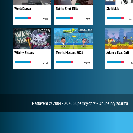
WorldGuessr
Battle Shot Elite
Skribbl.io
290x
326x
67
před 5 dny
před 6 dny
Witchy Sisters
Tennis Masters 2026
Adam a Eva: Golf
535x
599x
8
Nastavení
© 2004 - 2026 Superhry.cz ® - Online hry zdarma