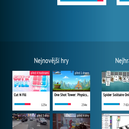
Nejnovější hry
Nejhr
před 4 hodinami
před 1 dnem
Cut N Fill
One Shot Tower: Physics Destroyer
Spider Solitaire On
125x
234x
7 02
před 3 dny
před 4 dny