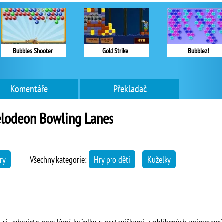
Bubbles Shooter
Gold Strike
Bubblez!
Komentáře
Překladač
elodeon Bowling Lanes
ry
Všechny kategorie:
Hry pro děti
Kuželky
ré si zahrajete populární kuželky s postavičkami z oblíbených animovaný