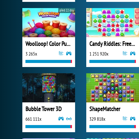
před 22 dny
Woolloop! Color Puzzle
Candy Riddles: Free Match 3 Puzzle
3 265x
1 251 920x
Bubble Tower 3D
ShapeMatcher
661 111x
329 818x