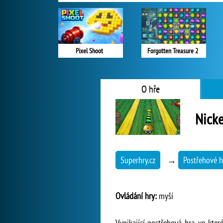
Pixel Shoot
Forgotten Treasure 2
O hře
Nick
Superhry.cz
→
Postřehové h
Ovládání hry:
myší
Vynikající postřehová hra, ve kte