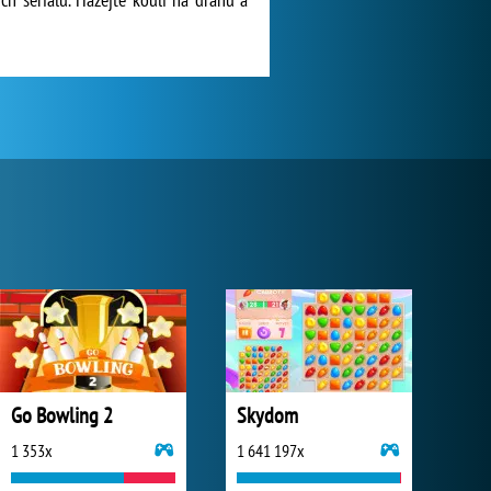
Go Bowling 2
Skydom
1 353x
1 641 197x