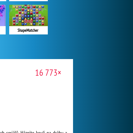
ShapeMatcher
16 773×
ch seriálů. Házejte kouli na dráhu a