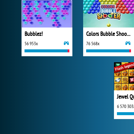
Bubblez!
Colors Bubble Shooter
56 953x
76 568x
Jewel Q
6 570 303