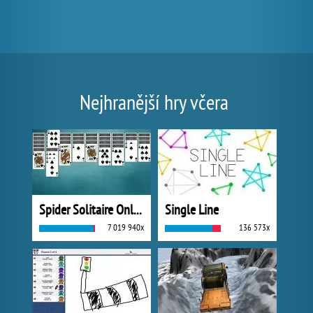
Nejhranější hry včera
Spider Solitaire Online
Single Line
7 019 940x
136 573x