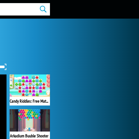
Candy Riddles: Free Match 3 Puzzle
Arkadium Buuble Shooter