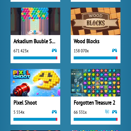
Arkadium Buuble Shooter
Wood Blocks
671 423x
158 070x
Pixel Shoot
Forgotten Treasure 2
5 554x
66 331x