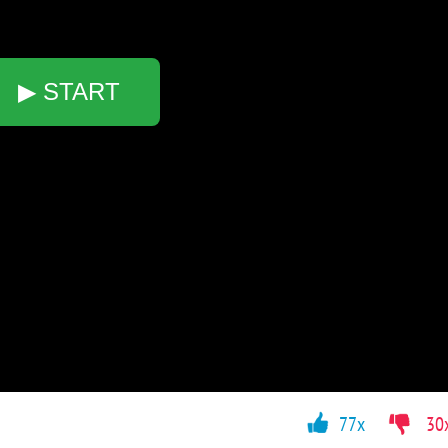
▶ START
77x
30