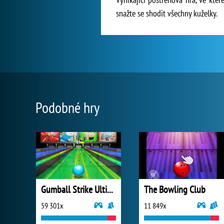
snažte se shodit všechny kuželky.
Podobné hry
Gumball Strike Ultimate Bowling
The Bowling Club
59 301x
11 849x