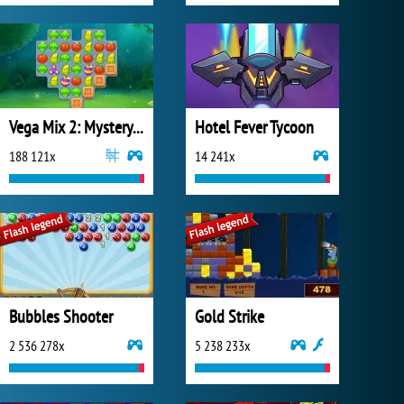
Vega Mix 2: Mystery of Island
Hotel Fever Tycoon
188 121x
14 241x
Bubbles Shooter
Gold Strike
2 536 278x
5 238 233x