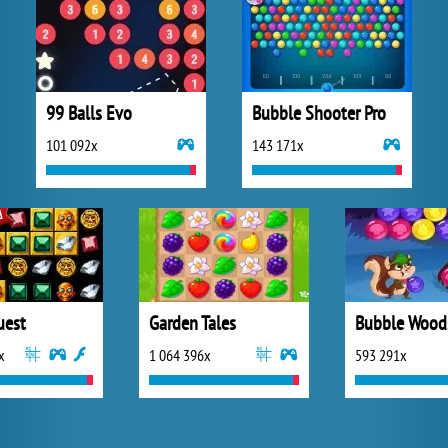
99 Balls Evo
Bubble Shooter Pro
101 092x
143 171x
uest
Garden Tales
Bubble Wood
x
1 064 396x
593 291x