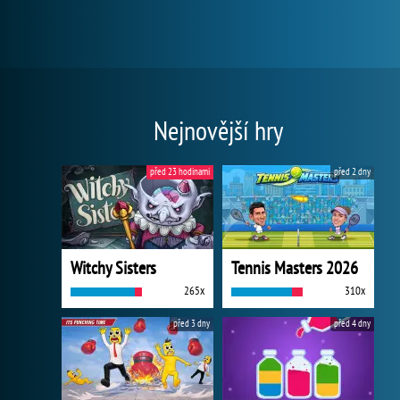
Nejnovější hry
před 23 hodinami
před 2 dny
Witchy Sisters
Tennis Masters 2026
265x
310x
před 3 dny
před 4 dny