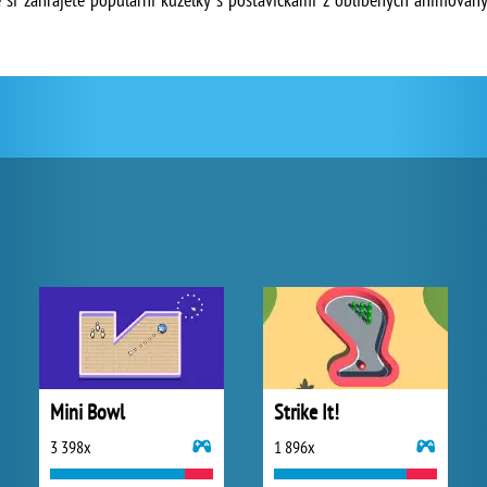
Mini Bowl
Strike It!
3 398x
1 896x