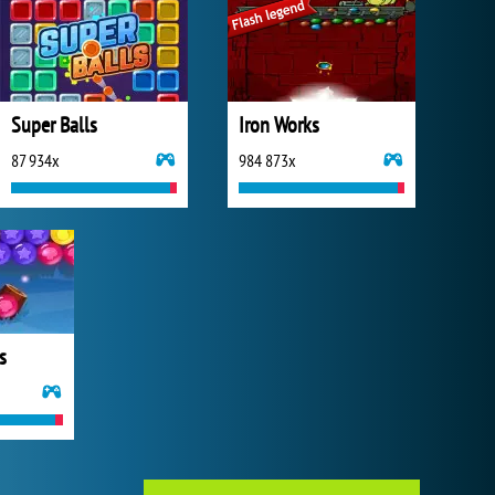
Super Balls
Iron Works
87 934x
984 873x
s