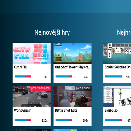
Nejnovější hry
Nejhr
Cut N Fill
One Shot Tower: Physics Destroyer
Spider Solitaire On
71x
62x
7 02
před 9 hodinami
před 1 dnem
WorldGuessr
Battle Shot Elite
Skribbl.io
120x
205x
67