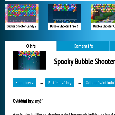
Bubble Shooter Candy 2
Bubble Shooter Free 3
Bubble Shooter 
O hře
Komentáře
Spooky Bubble Shooter
Superhry.cz
→
Postřehové hry
→
Odbourávání kulič
Ovládání hry:
myší
Vystřelujte kuličky na skupiny stejně barevných kuliček na hrací 