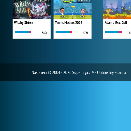
před 3 dny
před 4 dny
Witchy Sisters
Tennis Masters 2026
Adam a Eva: Golf
389x
473x
8
Nastavení
© 2004 - 2026 Superhry.cz ® - Online hry zdarma