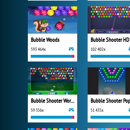
Bubble Woods
Bubble Shooter HD
593 464x
102 402x
Bubble Shooter World Cup
Bubble Shooter Po
59 356x
51 435x