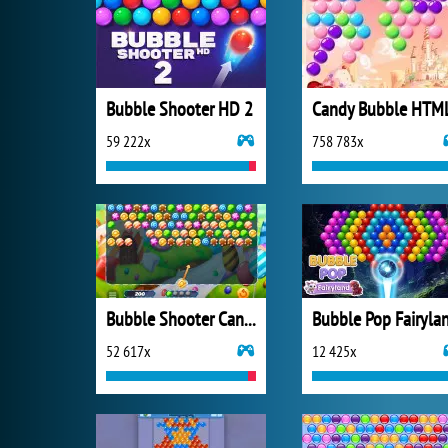
Bubble Shooter HD 2
Candy Bubble HTM
59 222x
758 783x
Bubble Shooter Candy
Bubble Pop Fairyla
52 617x
12 425x