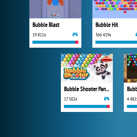
Bubble Blast
Bubble Hit
19 811x
366 419x
Bubble Shooter Panda Blast
17 502x
4 482