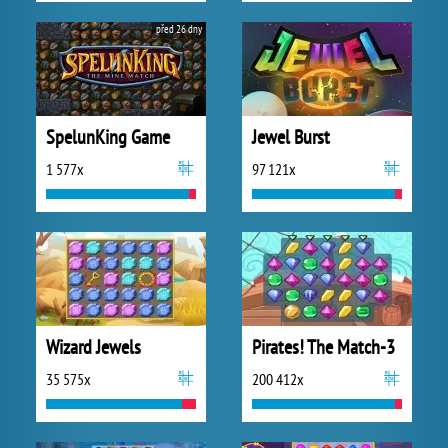
před 26 dny
SpelunKing Game
Jewel Burst
1 577x
97 121x
Wizard Jewels
Pirates! The Match-3
35 575x
200 412x