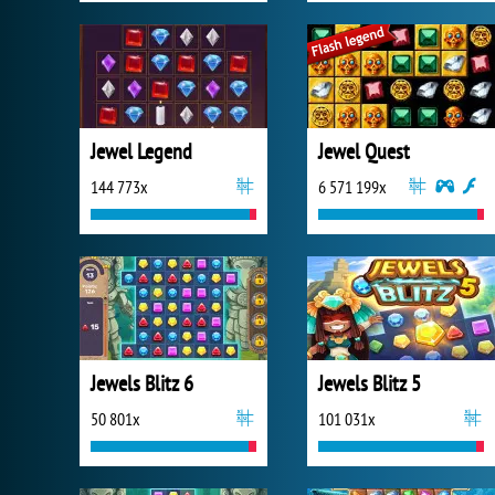
Jewel Legend
Jewel Quest
144 773x
6 571 199x
Jewels Blitz 6
Jewels Blitz 5
50 801x
101 031x