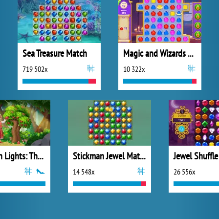
Sea Treasure Match
Magic and Wizards Match
719 502x
10 322x
Northern Lights: The Secret of the Forest
Stickman Jewel Match 3 Master
Jewel Shuffle
14 548x
26 556x