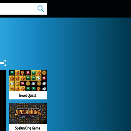
Jewel Quest
SpelunKing Game