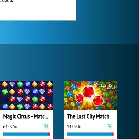
Magic Circus - Match 3
The Lost City Match
64 025x
14 090x