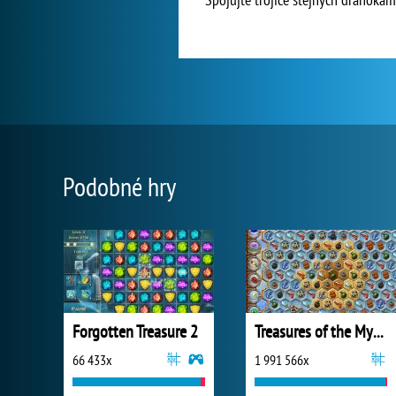
Podobné hry
Forgotten Treasure 2
Treasures of the Mystic Sea
66 433x
1 991 566x