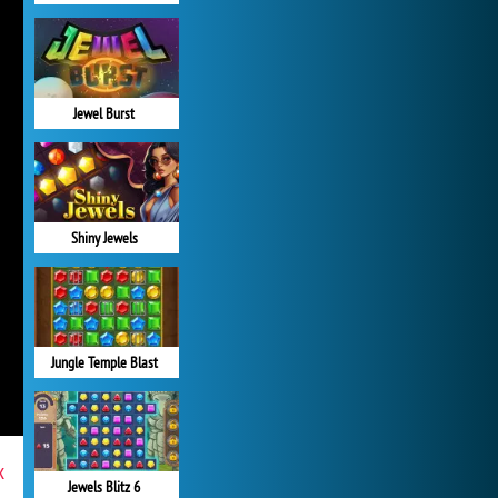
Jewel Burst
Shiny Jewels
Jungle Temple Blast
x
Jewels Blitz 6