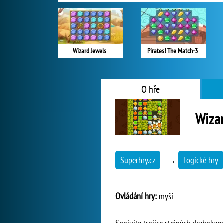
Wizard Jewels
Pirates! The Match-3
O hře
Wizar
Superhry.cz
→
Logické hry
Ovládání hry:
myší
Spojujte trojice stejných drahoka