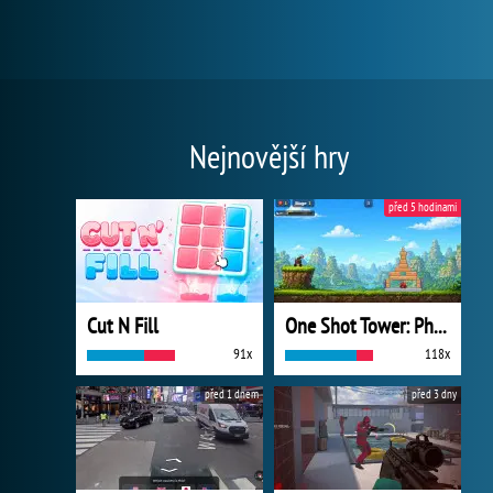
Nejnovější hry
před 5 hodinami
Cut N Fill
One Shot Tower: Physics Destroyer
91x
118x
před 1 dnem
před 3 dny