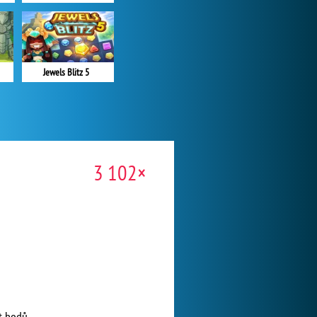
Jewels Blitz 5
3 102×
t bodů.