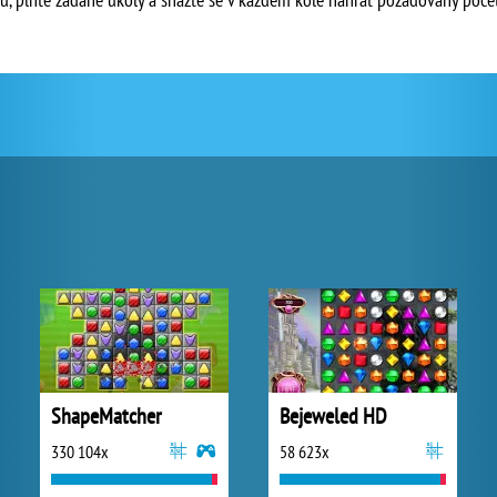
ShapeMatcher
Bejeweled HD
330 104x
58 623x