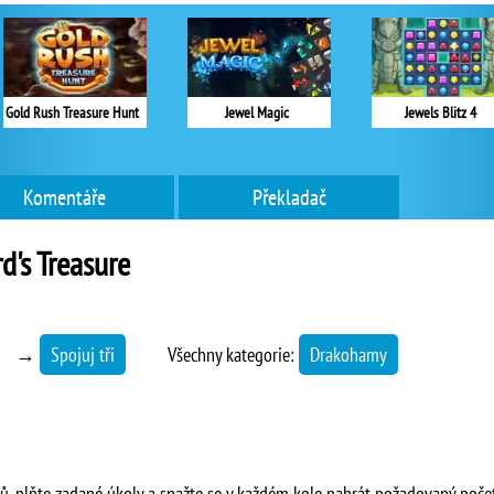
Gold Rush Treasure Hunt
Jewel Magic
Jewels Blitz 4
Komentáře
Překladač
d's Treasure
→
Spojuj tři
Všechny kategorie:
Drakohamy
mů, plňte zadané úkoly a snažte se v každém kole nahrát požadovaný poče