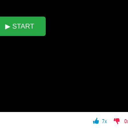
▶ START
7x
0