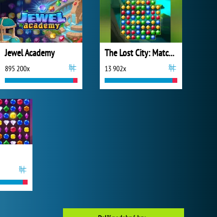
Jewel Academy
The Lost City: Match 3
895 200x
13 902x