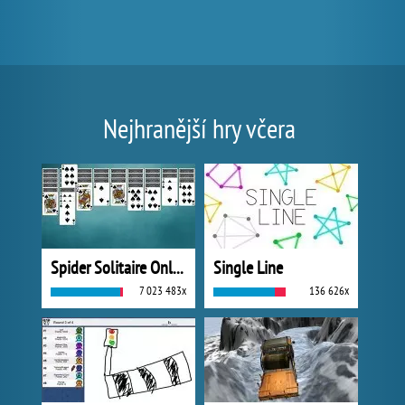
Nejhranější hry včera
Spider Solitaire Online
Single Line
7 023 483x
136 626x