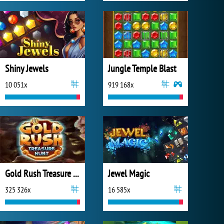
Shiny Jewels
Jungle Temple Blast
10 051x
919 168x
Gold Rush Treasure Hunt
Jewel Magic
325 326x
16 585x