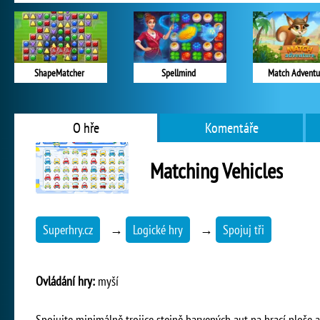
ShapeMatcher
Spellmind
Match Adventu
O hře
Komentáře
Matching Vehicles
Superhry.cz
→
Logické hry
→
Spojuj tři
Ovládání hry:
myší
Spojujte minimálně trojice stejně barvených aut na hrací ploše a