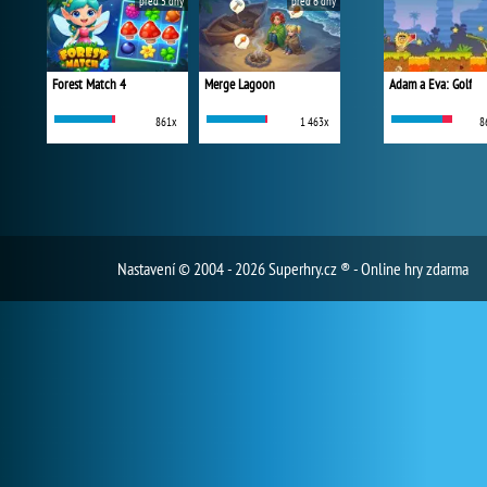
před 5 dny
před 6 dny
Forest Match 4
Merge Lagoon
Adam a Eva: Golf
861x
1 463x
8
Nastavení
© 2004 - 2026 Superhry.cz ® - Online hry zdarma