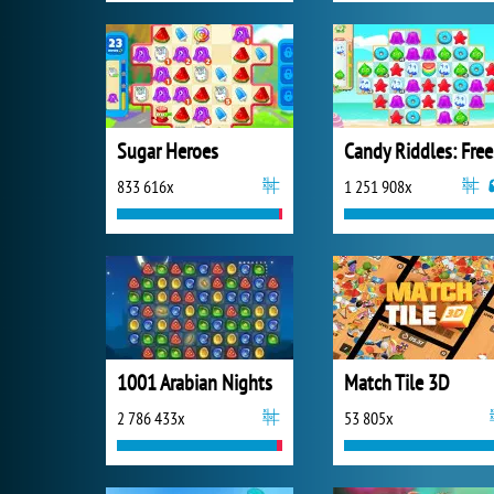
Sugar Heroes
Ca
833 616x
1 251 908x
1001 Arabian Nights
Match Tile 3D
2 786 433x
53 805x