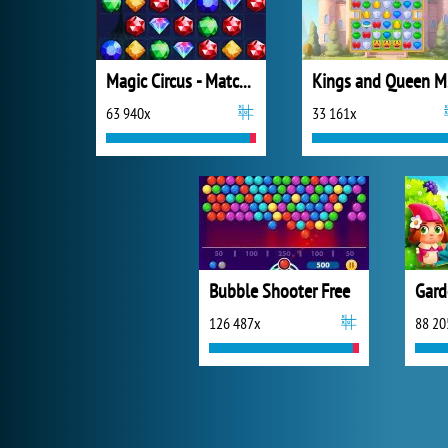
Magic Circus - Match 3
K
63 940x
33 161x
Bubble Shooter Free
Gard
126 487x
88 20