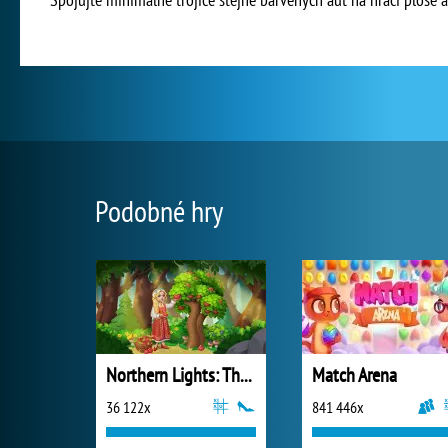
Podobné hry
Northern Lights: The Secret of the Forest
Match Arena
36 122x
841 446x