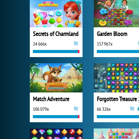
Secrets of Charmland
Garden Bloom
24 666x
157 967x
Match Adventure
Forgotten Treasure 
106 079x
66 326x