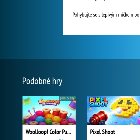
Pohybujte se s lepivým míčkem po h
Podobné hry
před 22 dny
Woolloop! Color Puzzle
Pixel Shoot