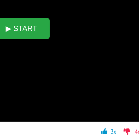
▶ START
3x
4