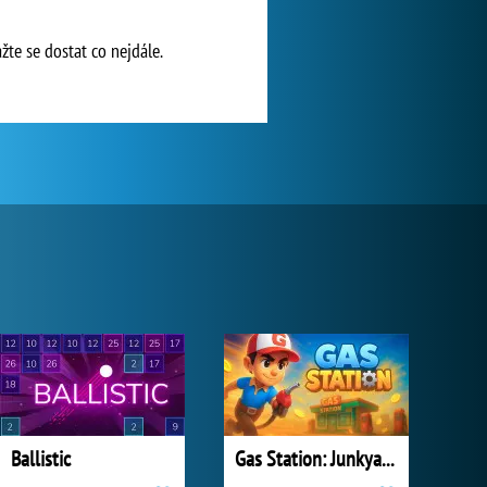
žte se dostat co nejdále.
Ballistic
Gas Station: Junkyard Tycoon