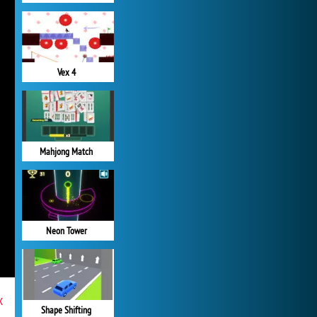
Vex 4
Mahjong Match
Neon Tower
x
Shape Shifting