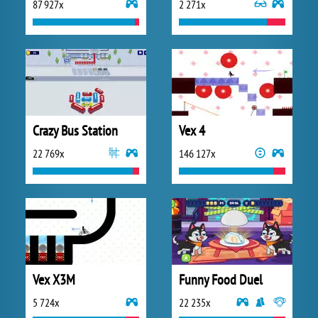
87 927x
2 271x
Crazy Bus Station
Vex 4
22 769x
146 127x
Vex X3M
Funny Food Duel
5 724x
22 235x