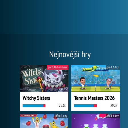
Nejnovější hry
před 16 hodinami
před 2 dny
Witchy Sisters
Tennis Masters 2026
252x
300x
před 3 dny
před 4 dny