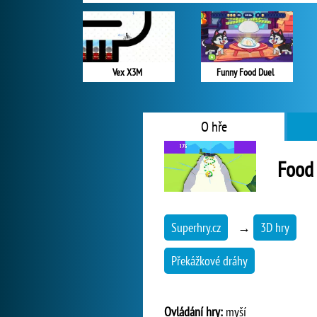
Vex X3M
Funny Food Duel
O hře
Food 
Superhry.cz
→
3D hry
Překážkové dráhy
Ovládání hry:
myší