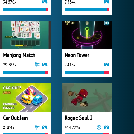
34 570x
7 554x
Mahjong Match
Neon Tower
29 788x
7 413x
Car Out Jam
Rogue Soul 2
8 304x
954 722x