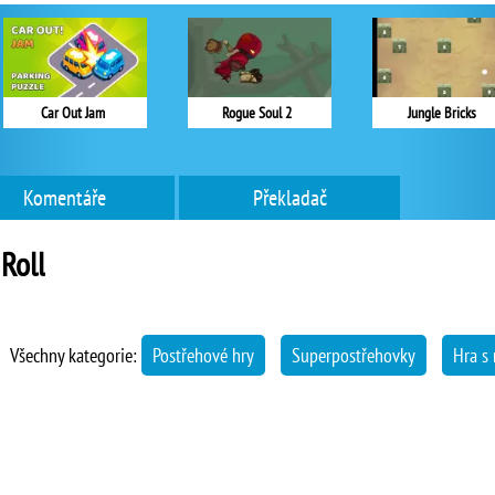
Car Out Jam
Rogue Soul 2
Jungle Bricks
Komentáře
Překladač
Roll
Všechny kategorie:
Postřehové hry
Superpostřehovky
Hra s