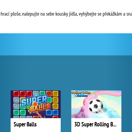
rací ploše, nalepujte na sebe kousky jídla, vyhýbejte se překážkám a sna
Super Balls
3D Super Rolling Ball Race