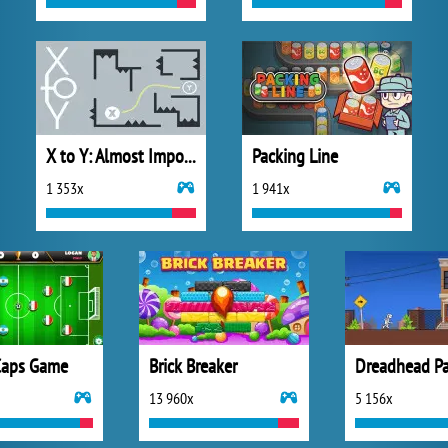
X to Y: Almost Impossible
Packing Line
1 353x
1 941x
Caps Game
Brick Breaker
Dreadhead Pa
13 960x
5 156x