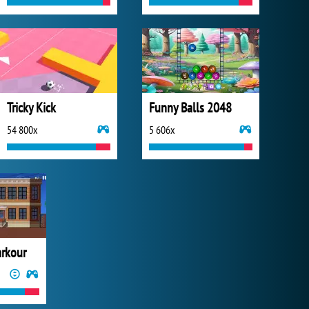
Tricky Kick
Funny Balls 2048
54 800x
5 606x
rkour