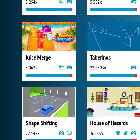
3 254x
5 552x
Juice Merge
Taberinos
4 062x
229 393x
Shape Shifting
House of Hazards
22 147x
36 602x