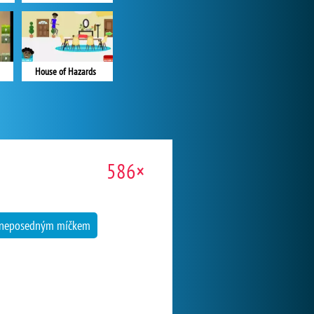
House of Hazards
586×
 neposedným míčkem