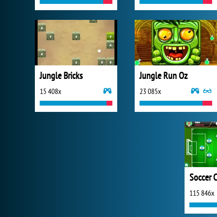
Jungle Bricks
Jungle Run Oz
15 408x
23 085x
Soccer 
115 846x