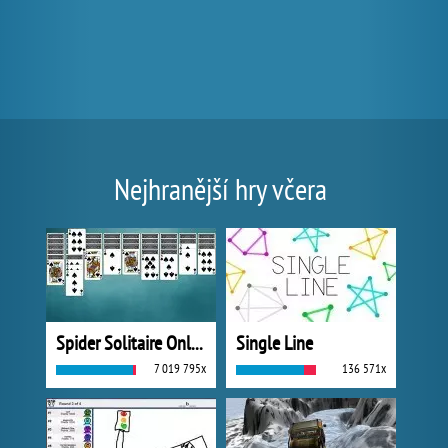
Nejhranější hry včera
Spider Solitaire Online
Single Line
7 019 795x
136 571x