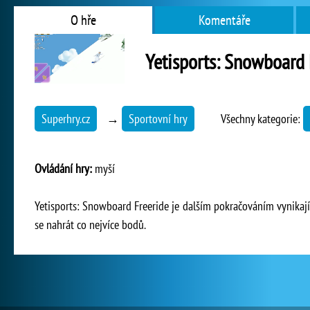
O hře
Komentáře
Yetisports: Snowboard 
Superhry.cz
→
Sportovní hry
Všechny kategorie:
Ovládání hry:
myší
Yetisports: Snowboard Freeride je dalším pokračováním vynikajíc
se nahrát co nejvíce bodů.