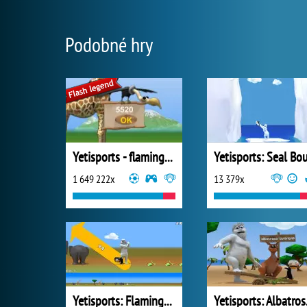
Podobné hry
Yetisports - flamingo drive
1 649 222x
13 379x
Yetisports: Flamingo Drive
Yetis