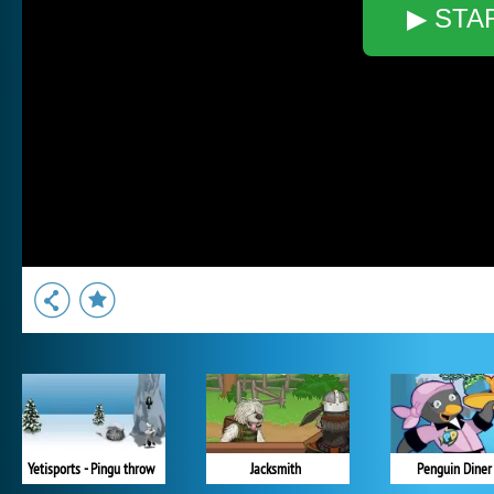
▶ STA
Yetisports - Pingu throw
Jacksmith
Penguin Diner