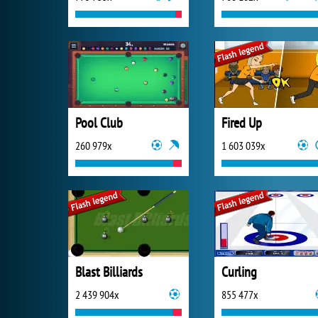
Pool Club
Fired Up
260 979x
1 603 039x
Blast Billiards
Curling
2 439 904x
855 477x