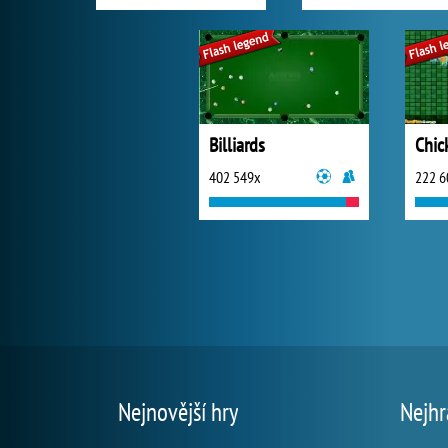
Billiards
Chic
402 549x
222 6
Nejnovější hry
Nejhr