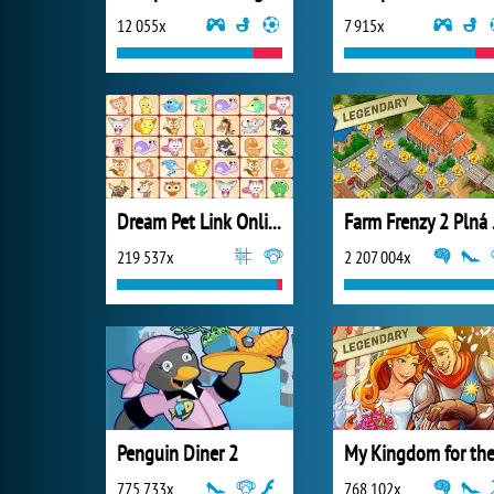
12 055x
7 915x
Dream Pet Link Online
Farm
219 537x
2 207 004x
Penguin Diner 2
775 733x
768 102x