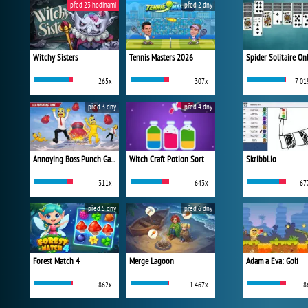
před 23 hodinami
před 2 dny
Witchy Sisters
Tennis Masters 2026
Spider Solitaire On
265x
307x
7 01
před 3 dny
před 4 dny
Annoying Boss Punch Game
Witch Craft Potion Sort
Skribbl.io
311x
643x
67
před 5 dny
před 6 dny
Forest Match 4
Merge Lagoon
Adam a Eva: Golf
862x
1 467x
8