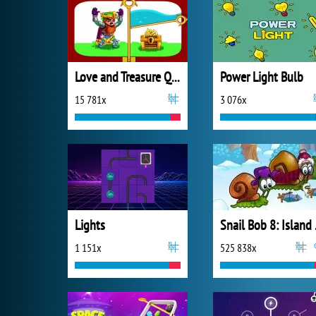
Love and Treasure Quest
Power Light Bulb
15 781x
3 076x
Lights
Snai
1 151x
525 838x