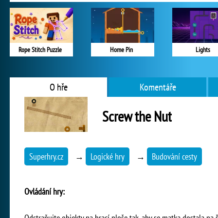
Rope Stitch Puzzle
Home Pin
Lights
O hře
Komentáře
Screw the Nut
Superhry.cz
→
Logické hry
→
Budování cesty
Ovládání hry:
Odstraňujte objekty na hrací ploše tak, aby se matka dostala na 