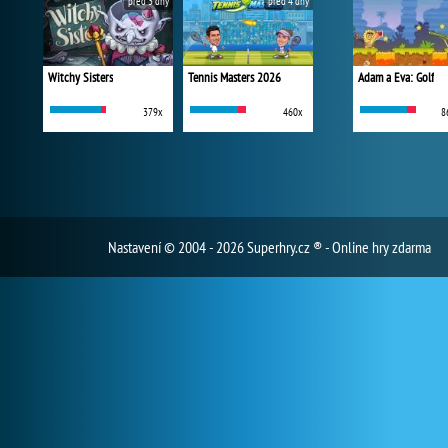
před 3 dny
před 4 dny
Witchy Sisters
Tennis Masters 2026
Adam a Eva: Golf
379x
460x
8
Nastavení
© 2004 - 2026 Superhry.cz ® - Online hry zdarma