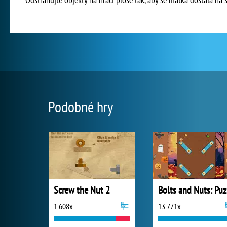
Podobné hry
Screw the Nut 2
B
1 608x
13 771x