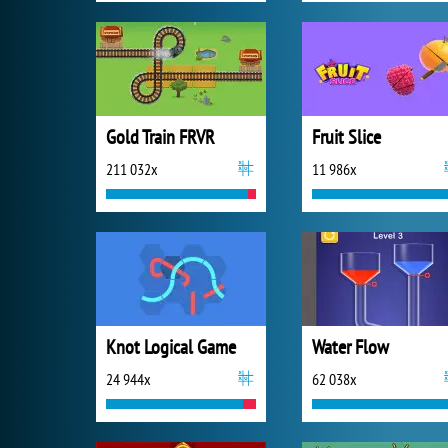
Gold Train FRVR
Fruit Slice
211 032x
11 986x
Knot Logical Game
Water Flow
24 944x
62 038x