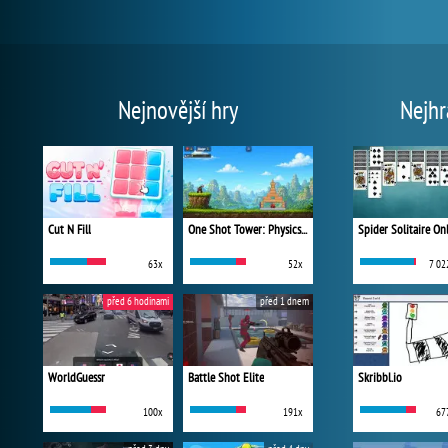
Nejnovější hry
Nejhr
Cut N Fill
One Shot Tower: Physics Destroyer
Spider Solitaire On
63x
52x
7 02
před 6 hodinami
před 1 dnem
WorldGuessr
Battle Shot Elite
Skribbl.io
100x
191x
67