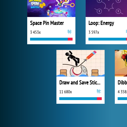
Space Pin Master
Loop: Energy
3 453x
3 597x
Draw and Save Stickman
11 680x
4 358