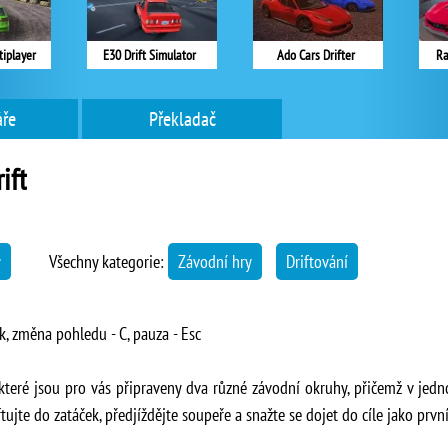
tiplayer
E30 Drift Simulator
Ado Cars Drifter
Ra
ře
Překladač
ift
y
Všechny kategorie:
Závodní hry
Driftování
ík, změna pohledu - C, pauza - Esc
 které jsou pro vás připraveny dva různé závodní okruhy, přičemž v jed
jte do zatáček, předjíždějte soupeře a snažte se dojet do cíle jako první