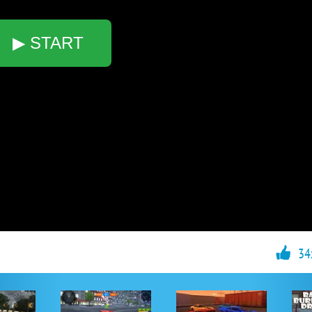
▶ START
34