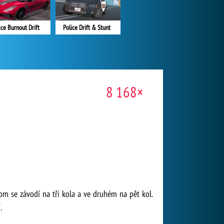
ce Burnout Drift
Police Drift & Stunt
8 168×
nom se závodí na tři kola a ve druhém na pět kol.
.