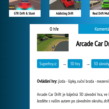
GTR Drift & Stunt
Addicting Drift
Real Drift Mul
O hře
Komentá
Arcade Car Dr
Superhry.cz
→
3D hry
→
3D závod
Ovládání hry:
jízda - šipky, ruční brzda - mezern
Arcade Car Drift je báječná 3D závodní hra, ve
Jezděte s vaším autem po závodním okruhu, driftu