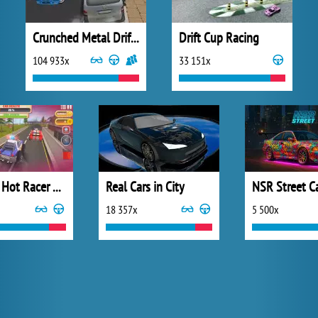
Crunched Metal Drift Wars
Drift Cup Racing
104 933x
33 151x
Cartoon Hot Racer 3D
Real Cars in City
18 357x
5 500x