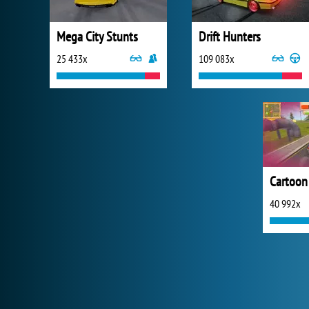
Mega City Stunts
Drift Hunters
25 433x
109 083x
40 992x