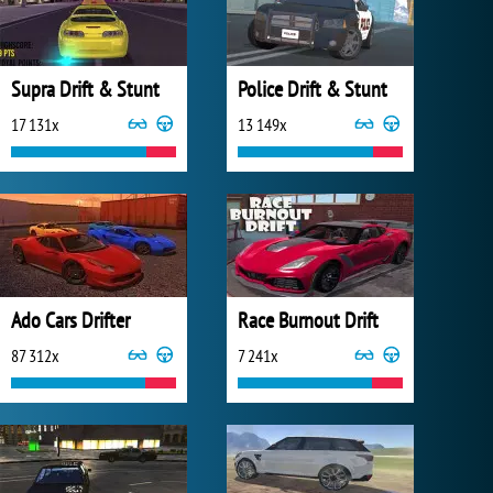
Supra Drift & Stunt
Police Drift & Stunt
17 131x
13 149x
Ado Cars Drifter
Race Burnout Drift
87 312x
7 241x