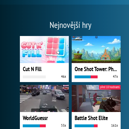
Nejnovější hry
Cut N Fill
One Shot Tower: Physics Destroyer
46x
47x
před 18 hodinami
WorldGuessr
Battle Shot Elite
53x
161x