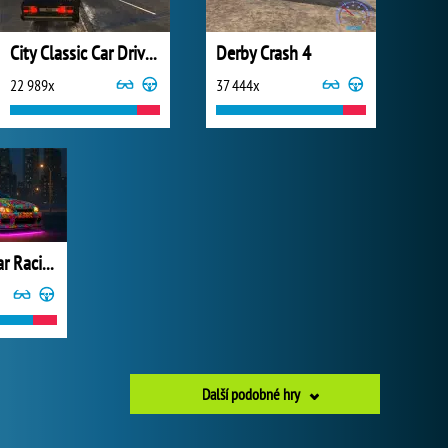
City Classic Car Driving
Derby Crash 4
22 989x
37 444x
NSR Street Car Racing
Další podobné hry