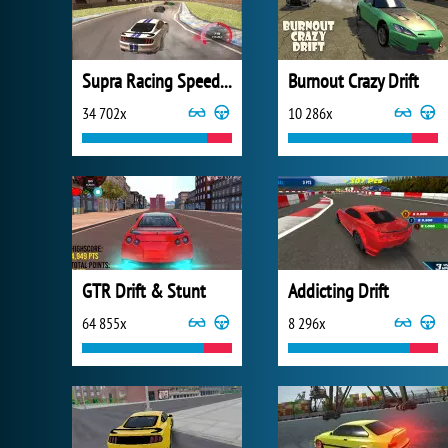
Supra Racing Speed Turbo Drift
Burnout Crazy Drift
34 702x
10 286x
GTR Drift & Stunt
Addicting Drift
64 855x
8 296x