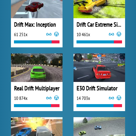
Drift Max: Inception
Drift Car Extreme Simulator
61 251x
10 461x
Real Drift Multiplayer
E30 Drift Simulator
10 874x
14 703x