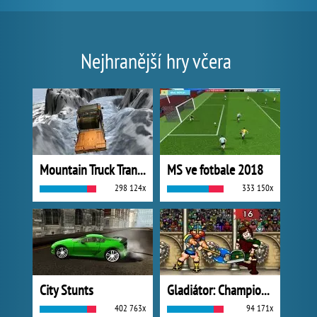
Nejhranější hry včera
Mountain Truck Transport
MS ve fotbale 2018
298 124x
333 150x
City Stunts
Gladiátor: Champions Sprint
402 763x
94 171x