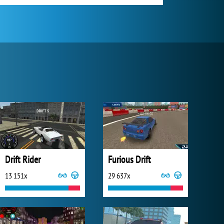
Drift Rider
Furious Drift
13 151x
29 637x