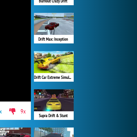
Burnout Crazy Drift
Drift Max: Inception
Drift Car Extreme Simulator
x
9x
Supra Drift & Stunt