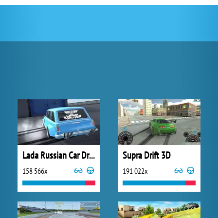
Lada Russian Car Drift
Supra Drift 3D
158 566x
191 022x