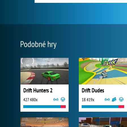
Podobné hry
Drift Hunters 2
Drift Dudes
427 480x
18 419x