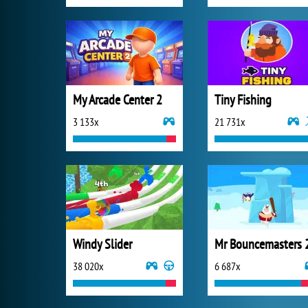
My Arcade Center 2
Tiny Fishing
3 133x
21 731x
Windy Slider
Mr Bouncemasters 
38 020x
6 687x