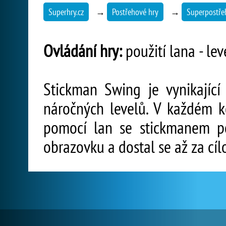
Superhry.cz
→
Postřehové hry
→
Superpostře
Ovládání hry:
použití lana - lev
Stickman Swing je vynikající
náročných levelů. V každém 
pomocí lan se stickmanem p
obrazovku a dostal se až za cíl