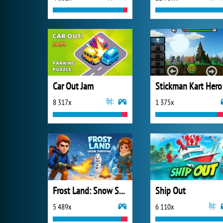
Car Out Jam
Stickman Kart Hero
8 317x
1 375x
Frost Land: Snow Survival
Ship Out
5 489x
6 110x