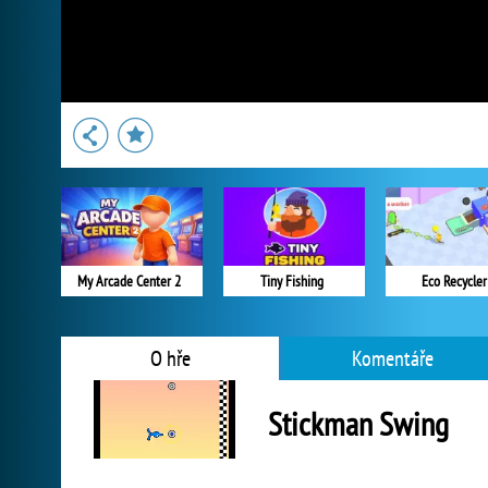
My Arcade Center 2
Tiny Fishing
Eco Recycler
O hře
Komentáře
Stickman Swing