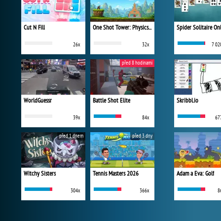
Cut N Fill
One Shot Tower: Physics Destroyer
Spider Solitaire On
26x
32x
7 02
před 8 hodinami
WorldGuessr
Battle Shot Elite
Skribbl.io
39x
84x
67
před 1 dnem
před 3 dny
Witchy Sisters
Tennis Masters 2026
Adam a Eva: Golf
304x
366x
8