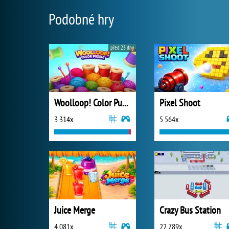
Podobné hry
před 23 dny
Woolloop! Color Puzzle
Pixel Shoot
3 314x
5 564x
Juice Merge
Crazy Bus Station
4 081x
22 789x