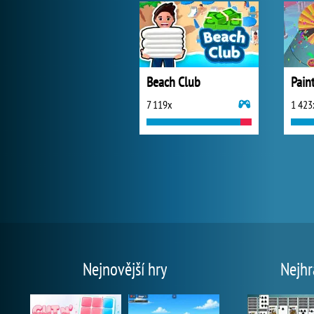
Beach Club
Pain
7 119x
1 423
Nejnovější hry
Nejhr