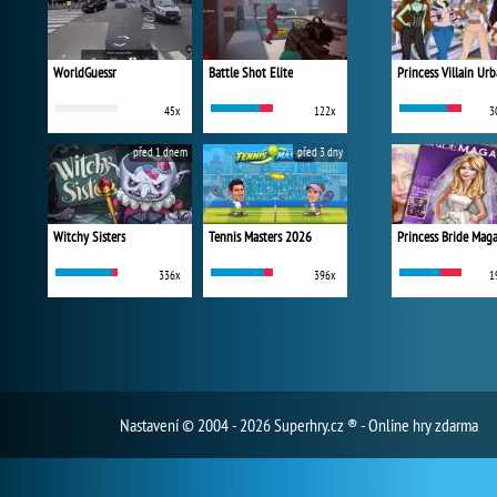
WorldGuessr
Battle Shot Elite
45x
122x
3
před 1 dnem
před 3 dny
Witchy Sisters
Tennis Masters 2026
Princess Bride Mag
336x
396x
1
Nastavení
© 2004 - 2026 Superhry.cz ® - Online hry zdarma