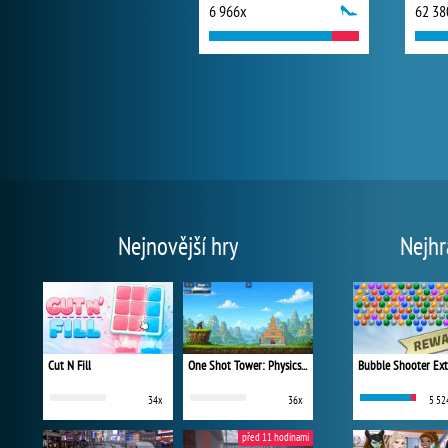
6 966x
62 38
Nejnovější hry
Nejhr
Cut N Fill
One Shot Tower: Physics Destroyer
Bubble Shooter Ex
34x
36x
5 52
před 11 hodinami