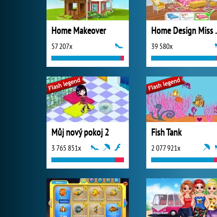
Home Makeover
Home Design 
57 207x
39 580x
Můj nový pokoj 2
Fish Tank
3 765 851x
2 077 921x