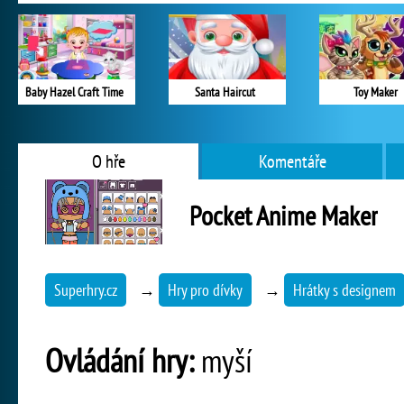
Baby Hazel Craft Time
Santa Haircut
Toy Maker
O hře
Komentáře
Pocket Anime Maker
Superhry.cz
→
Hry pro dívky
→
Hrátky s designem
Ovládání hry:
myší