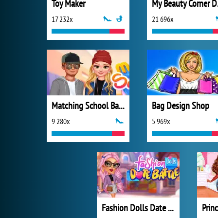
Toy Maker
My B
17 232x
21 696x
Matching School Bags
Bag Design Shop
9 280x
5 969x
Fashion Dolls Date Battle