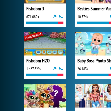
Fishdom 3
671 089x
10 574x
Fishdom H2O
1 467 829x
26 183x