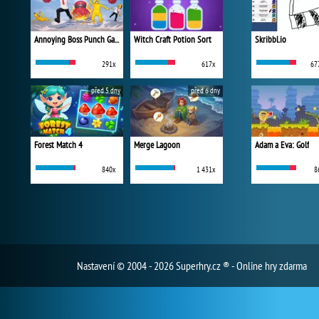
Annoying Boss Punch Game
Witch Craft Potion Sort
Skribbl.io
291x
617x
67
před 5 dny
před 6 dny
Forest Match 4
Merge Lagoon
Adam a Eva: Golf
840x
1 431x
8
Nastavení
© 2004 - 2026 Superhry.cz ® - Online hry zdarma