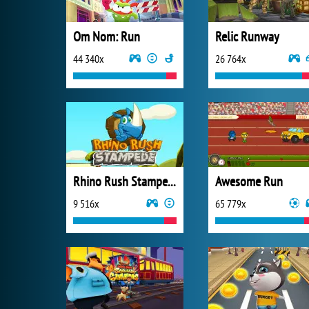
Om Nom: Run
Relic Runway
44 340x
26 764x
Rhino Rush Stampede Online
Awesome Run
9 516x
65 779x