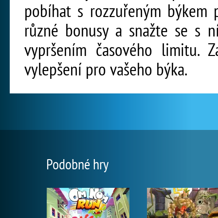
pobíhat s rozzuřeným býkem po
různé bonusy a snažte se s 
vypršením časového limitu. Z
vylepšení pro vašeho býka.
Podobné hry