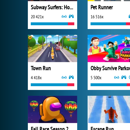
Subway Surfers: Hong Kong
Pet Runner
20 421x
16 516x
Town Run
Obby Survive Parko
4 418x
5 500x
Fall Race Season 2
Escape Run