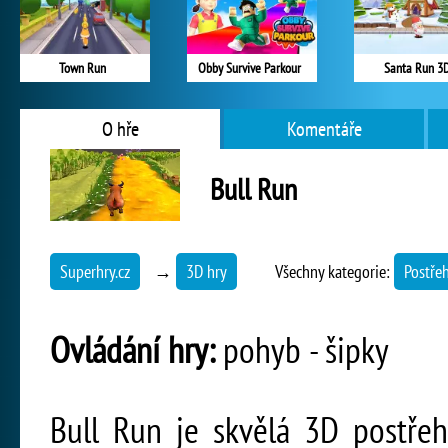
Town Run
Obby Survive Parkour
Santa Run 3
O hře
Komentáře
Bull Run
Superhry.cz
→
3D hry
Všechny kategorie:
Postře
Ovládání hry:
pohyb - šipky
Bull Run je skvělá 3D postře