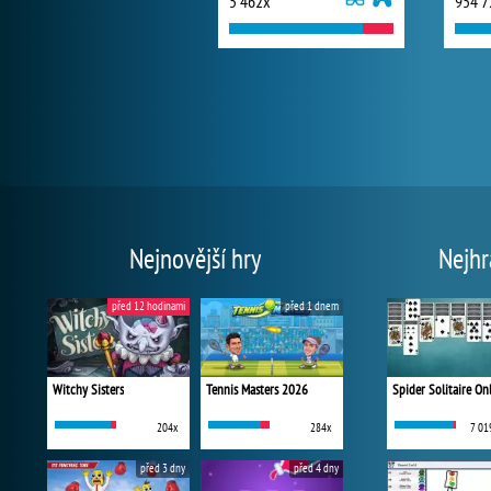
5 462x
954 7
Nejnovější hry
Nejhr
před 12 hodinami
před 1 dnem
Witchy Sisters
Tennis Masters 2026
Spider Solitaire On
204x
284x
7 01
před 3 dny
před 4 dny