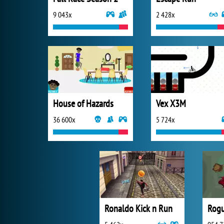
9 043x
2 428x
House of Hazards
Vex X3M
36 600x
5 724x
Ronaldo Kick n Run
Rogu