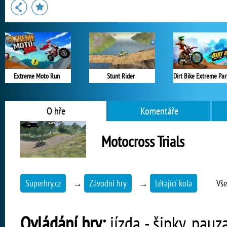
Extreme Moto Run
Stunt Rider
O hře
Komentáře
Motocross Trials
Superhry.cz
→
Závodní hry
→
Létající kola
Vše
Ovládání hry:
jízda - šipky, pauza