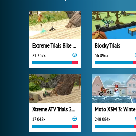
Extreme Trials Bike 2019
Blocky Trials
21 367x
56 096x
Xtreme ATV Trials 2021
Moto X3M 3: Winte
17 042x
248 084x