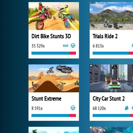
Dirt Bike Stunts 3D
Trials Ride 2
35 329x
6 813x
Stunt Extreme
City Car Stunt 2
8 591x
68 120x