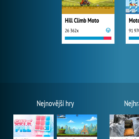
Hill Climb Moto
26 362x
91 97
Nejnovější hry
Nejhr