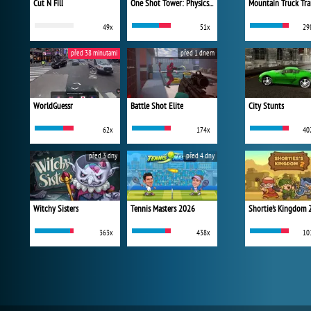
Cut N Fill
One Shot Tower: Physics Destroyer
Mountain Truck Tra
49x
51x
29
před 38 minutami
před 1 dnem
WorldGuessr
Battle Shot Elite
City Stunts
62x
174x
40
před 3 dny
před 4 dny
Witchy Sisters
Tennis Masters 2026
Shortie's Kingdom 
363x
438x
10