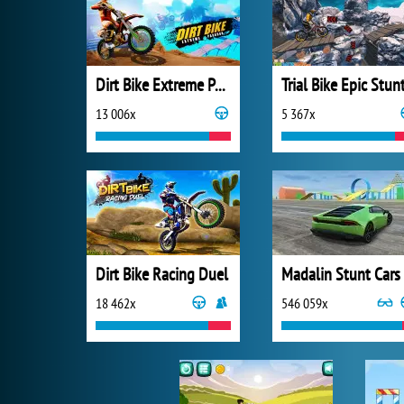
Dirt Bike Extreme Parkour
Trial Bike Epic Stun
13 006x
5 367x
Dirt Bike Racing Duel
Madalin Stunt Cars
18 462x
546 059x