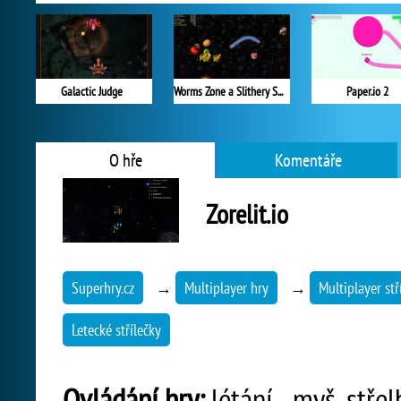
Galactic Judge
Worms Zone a Slithery Snake
Paper.io 2
O hře
Komentáře
Zorelit.io
Superhry.cz
→
Multiplayer hry
→
Multiplayer stř
Letecké střílečky
Ovládání hry:
létání - myš, střel