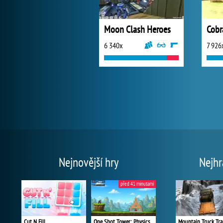
Moon Clash Heroes
Cobr
6 340x
7 926
Nejnovější hry
Nejhr
před 41 minutami
Cut N Fill
One Shot Tower: Physics Destroyer
Mountain Truck Tra