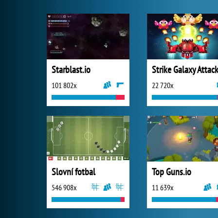
Starblast.io
Strike Galaxy Attac
101 802x
22 720x
Slovní fotbal
Top Guns.io
546 908x
11 639x