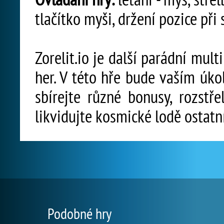
tlačítko myši, držení pozice při
Zorelit.io je další parádní mult
her. V této hře bude vaším úko
sbírejte různé bonusy, rozstře
likvidujte kosmické lodě ostatn
Podobné hry