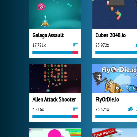
Galaga Assault
Cubes 2048.io
17 721x
25 972x
Alien Attack Shooter
FlyOrDie.io
4 816x
75 521x