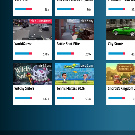
88x
80x
29
před 24 hodinami
před 3 dny
WorldGuessr
Battle Shot Elite
City Stunts
178x
239x
40
před 4 dny
před 5 dny
Witchy Sisters
Tennis Masters 2026
Shortie's Kingdom 
442x
504x
10