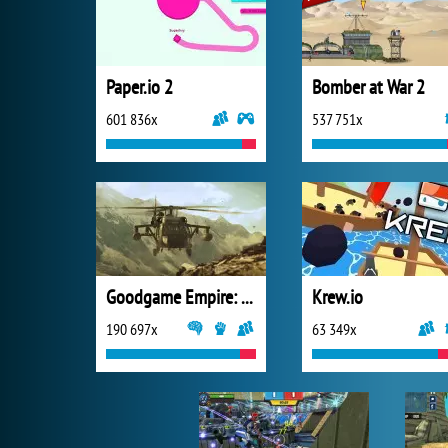
Paper.io 2
Bomber at War 2
601 836x
537 751x
Goodgame Empire: World War 3
Krew.io
190 697x
63 349x