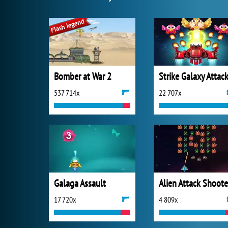
Bomber at War 2
Strike Galaxy Attac
537 714x
22 707x
Galaga Assault
Alien Attack Shoote
17 720x
4 809x