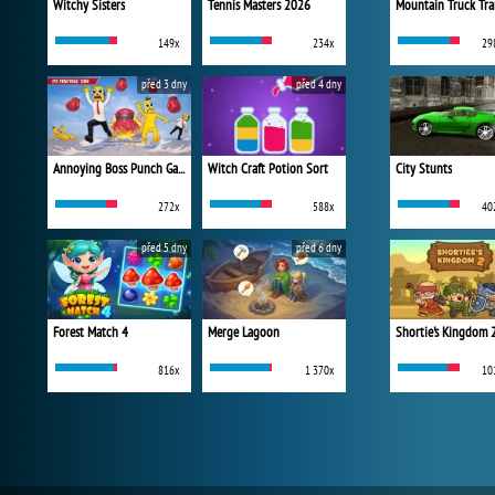
Witchy Sisters
Tennis Masters 2026
Mountain Truck Tra
149x
234x
29
před 3 dny
před 4 dny
Annoying Boss Punch Game
Witch Craft Potion Sort
City Stunts
272x
588x
40
před 5 dny
před 6 dny
Forest Match 4
Merge Lagoon
Shortie's Kingdom 
816x
1 370x
10