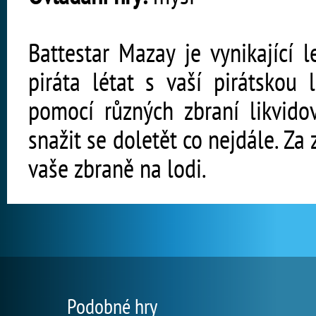
Battestar Mazay je vynikající l
piráta létat s vaší pirátsko
pomocí různých zbraní likvido
snažit se doletět co nejdále. Za
vaše zbraně na lodi.
Podobné hry