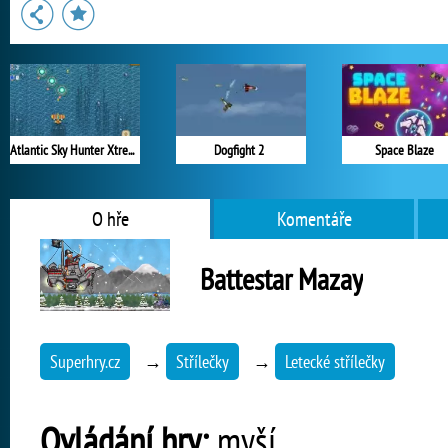
Atlantic Sky Hunter Xtreme
Dogfight 2
Space Blaze
O hře
Komentáře
Battestar Mazay
Superhry.cz
→
Střílečky
→
Letecké střílečky
Ovládání hry:
myší