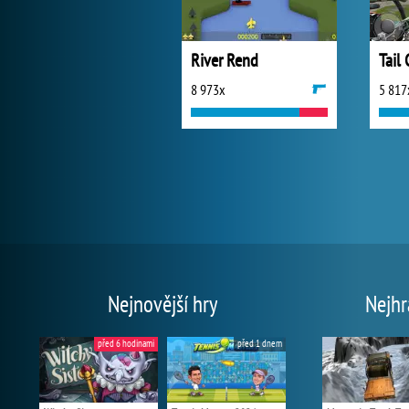
River Rend
Tail
8 973x
5 817
Nejnovější hry
Nejhr
před 6 hodinami
před 1 dnem