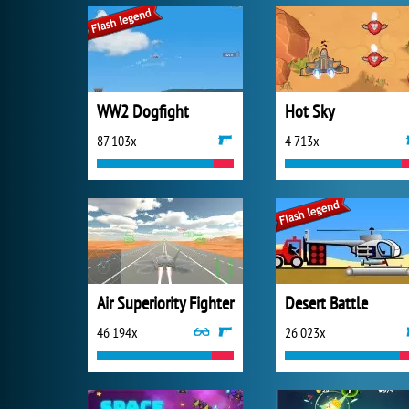
WW2 Dogfight
Hot Sky
87 103x
4 713x
Air Superiority Fighter
Desert Battle
46 194x
26 023x