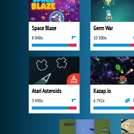
Space Blaze
Germ War
8 048x
10 300x
Atari Asteroids
Kazap.io
3 490x
6 792x