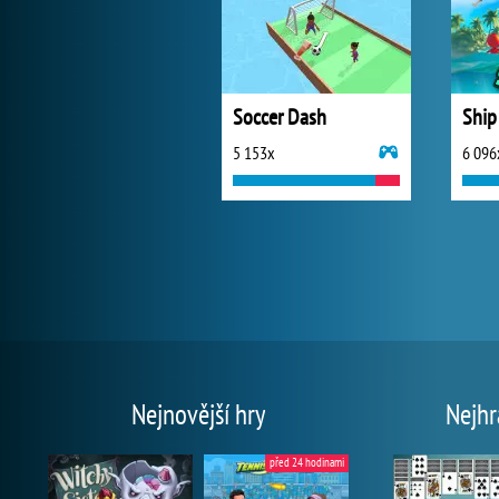
Soccer Dash
Ship
5 153x
6 096
Nejnovější hry
Nejhr
před 24 hodinami