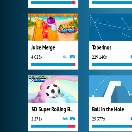
Juice Merge
Taberinos
4 023x
229 140x
3D Super Rolling Ball Race
Ball in the Hole
2 271x
25 377x