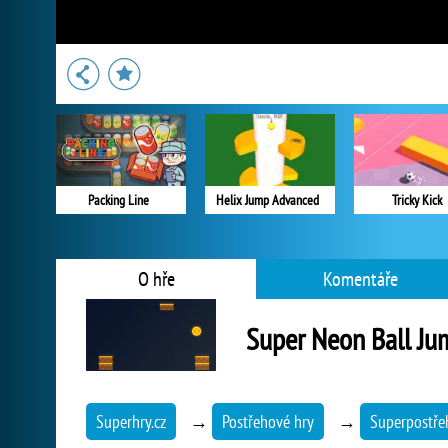
Packing Line
Helix Jump Advanced
Tricky Kick
O hře
Komentáře
Super Neon Ball Ju
Superhry.cz
→
Postřehové hry
→
Superpostře