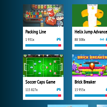
Packing Line
Helix Jump Advanc
1 931x
88 508x
Soccer Caps Game
Brick Breaker
115 827x
13 955x