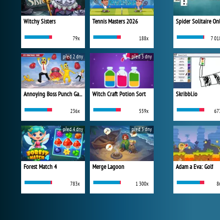
Witchy Sisters
Tennis Masters 2026
Spider Solitaire On
79x
188x
7 01
před 2 dny
před 3 dny
Annoying Boss Punch Game
Witch Craft Potion Sort
Skribbl.io
236x
559x
67
před 4 dny
před 5 dny
Forest Match 4
Merge Lagoon
Adam a Eva: Golf
783x
1 300x
8