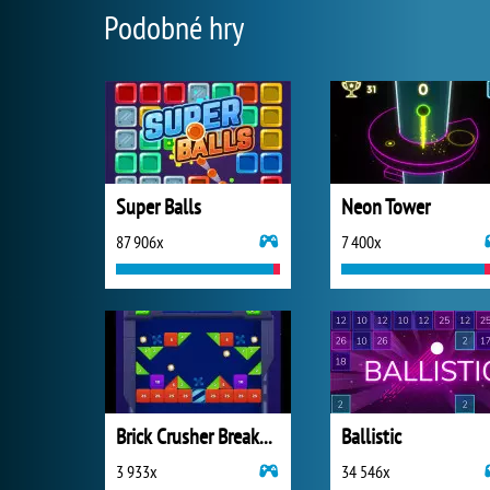
Podobné hry
Super Balls
Neon Tower
87 906x
7 400x
Brick Crusher Breaker Ball
Ballistic
3 933x
34 546x