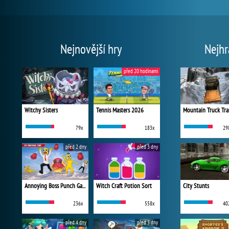
Nejnovější hry
Nejhr
před 20 hodinami
Witchy Sisters
Tennis Masters 2026
Mountain Truck Tra
79x
183x
29
před 2 dny
před 3 dny
Annoying Boss Punch Game
Witch Craft Potion Sort
City Stunts
236x
558x
40
před 4 dny
před 5 dny