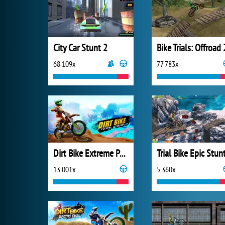
City Car Stunt 2
Bike Trials: Offroad 
68 109x
77 783x
Dirt Bike Extreme Parkour
Trial Bike Epic Stun
13 001x
5 360x