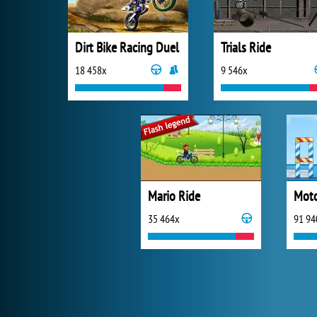
Dirt Bike Racing Duel
Trials Ride
18 458x
9 546x
Mario Ride
35 464x
91 94