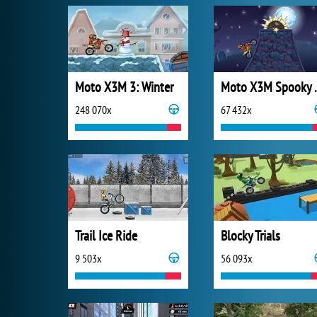
Moto X3M 3: Winter
Moto X
248 070x
67 432x
Trail Ice Ride
Blocky Trials
9 503x
56 093x