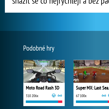
snažit se co nejrychleji a bez pá
Podobné hry
Moto Road Rash 3D
Super
310 206x
67 100x