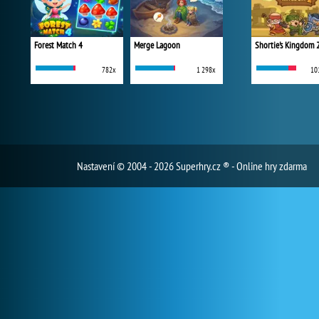
Forest Match 4
Merge Lagoon
Shortie's Kingdom 
782x
1 298x
10
Nastavení
© 2004 - 2026 Superhry.cz ® - Online hry zdarma