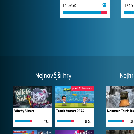
15 693x
123 9
Nejnovější hry
Nejhr
před 20 hodinami
Witchy Sisters
Tennis Masters 2026
Mountain Truck Tra
79x
183x
29
před 2 dny
před 3 dny