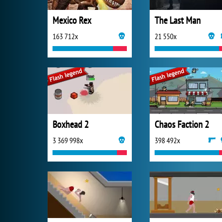
Mexico Rex
The Last Man
163 712x
21 550x
Boxhead 2
Chaos Faction 2
3 369 998x
398 492x