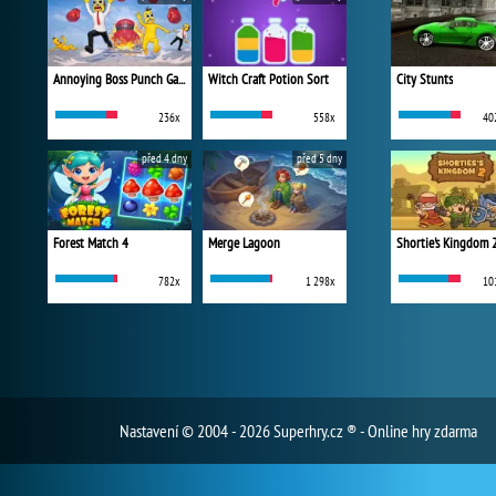
Annoying Boss Punch Game
Witch Craft Potion Sort
City Stunts
236x
558x
40
před 4 dny
před 5 dny
Forest Match 4
Merge Lagoon
Shortie's Kingdom 
782x
1 298x
10
Nastavení
© 2004 - 2026 Superhry.cz ® - Online hry zdarma