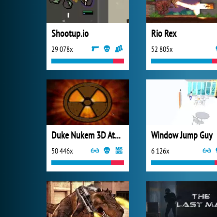
Shootup.io
Rio Rex
29 078x
52 805x
Duke Nukem 3D Atomic Edition
Window Jump Guy
50 446x
6 126x