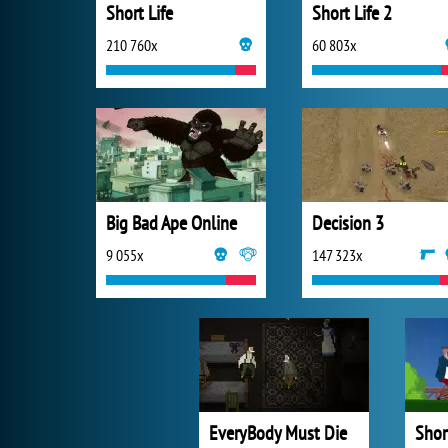
Short Life
Short Life 2
210 760x
60 803x
Big Bad Ape Online
Decision 3
9 055x
147 323x
EveryBody Must Die
Shor