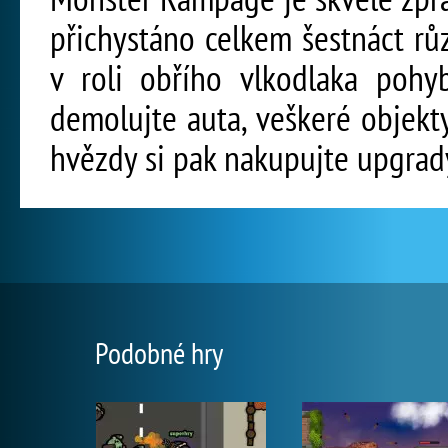
přichystáno celkem šestnáct rů
v roli obřího vlkodlaka pohyb
demolujte auta, veškeré objekty
hvězdy si pak nakupujte upgrad
Podobné hry